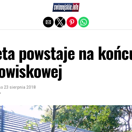
Exit mobile version
eta powstaje na końc
rowiskowej
na
23 sierpnia 2018
o