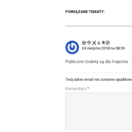
POWIĄZANE TEMATY:
㞢 㐃 㐅 ㄠ ᘝ 〄
24 sierpnia 2018 na 08:59
Publiczne toalety są dla frajerów.
Twój adres email nie zostanie opublikow
Komentarz
*