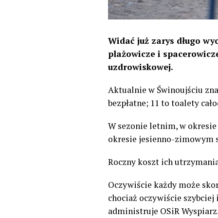
Widać już zarys długo wyc
plażowicze i spacerowicze
uzdrowiskowej.
Aktualnie w Świnoujściu znaj
bezpłatne; 11 to toalety cał
W sezonie letnim, w okresie
okresie jesienno-zimowym s
Roczny koszt ich utrzymania
Oczywiście każdy może skorz
chociaż oczywiście szybciej 
administruje OSiR Wyspiarz