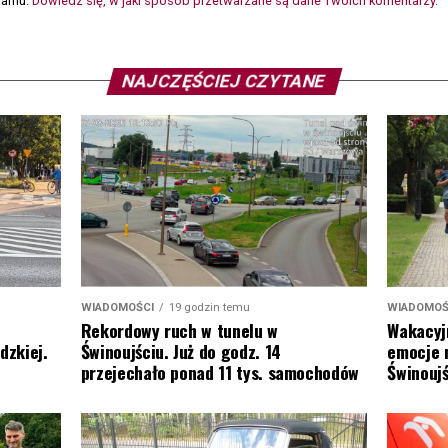
spamu.
Dowiedz się, w jaki sposób przetwarzane są dane Twoich komentarzy.
NAJCZĘŚCIEJ CZYTANE
WIADOMOŚ
WIADOMOŚCI
19 godzin temu
Wakacyj
Rekordowy ruch w tunelu w
emocje 
dzkiej.
Świnoujściu. Już do godz. 14
Świnoujś
przejechało ponad 11 tys. samochodów