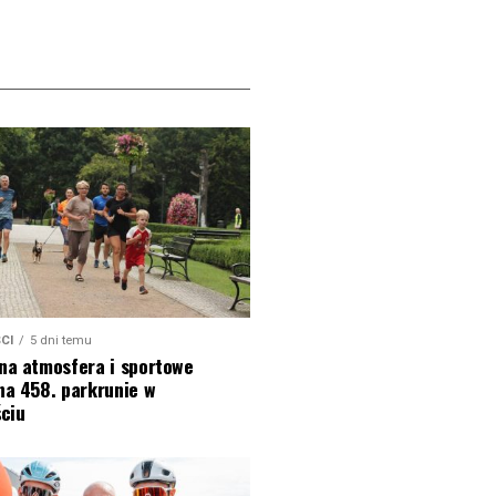
CI
5 dni temu
na atmosfera i sportowe
na 458. parkrunie w
ciu