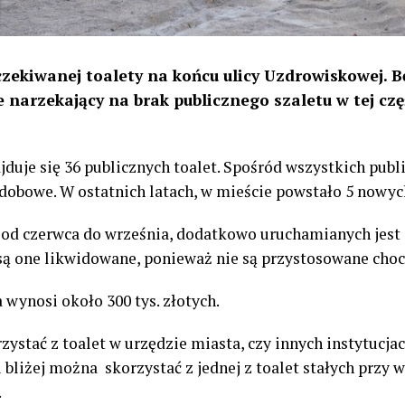
zekiwanej toalety na końcu ulicy Uzdrowiskowej. B
 narzekający na brak publicznego szaletu w tej częś
duje się 36 publicznych toalet. Spośród wszystkich publi
odobowe. W ostatnich latach, w mieście powstało 5 nowyc
 od czerwca do września, dodatkowo uruchamianych jest 
ą one likwidowane, ponieważ nie są przystosowane choci
 wynosi około 300 tys. złotych.
ystać z toalet w urzędzie miasta, czy innych instytucjac
i bliżej można skorzystać z jednej z toalet stałych przy 
.