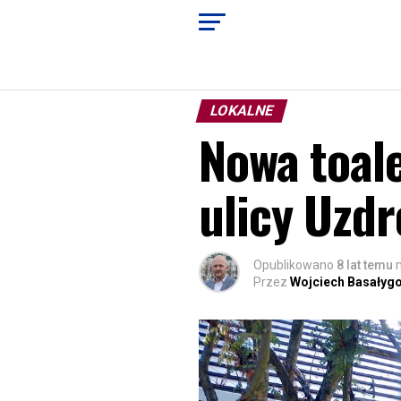
LOKALNE
Nowa toal
ulicy Uzd
Opublikowano
8 lat temu
Przez
Wojciech Basałyg