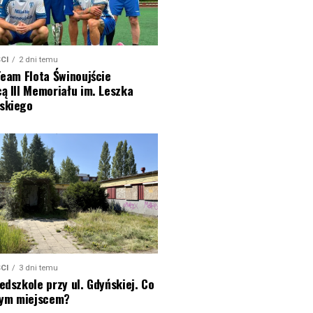
CI
2 dni temu
Team Flota Świnoujście
ą III Memoriału im. Leszka
skiego
CI
3 dni temu
edszkole przy ul. Gdyńskiej. Co
 tym miejscem?