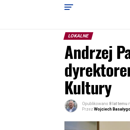
LOKALNE
Andrzej P
dyrektore
Kultury
Opublikowano
8 lat temu
Przez
Wojciech Basałyg