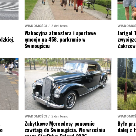
WIADOMOŚ
WIADOMOŚCI
3 dni temu
Jarigol 
Wakacyjna atmosfera i sportowe
zwycięzc
dzkiej.
emocje na 458. parkrunie w
Zakrzew
Świnoujściu
WIADOMOŚ
WIADOMOŚCI
2 dni temu
Byłe prz
a
Zabytkowe Mercedesy ponownie
dalej z
to
zawitają do Świnoujścia. We wrześniu