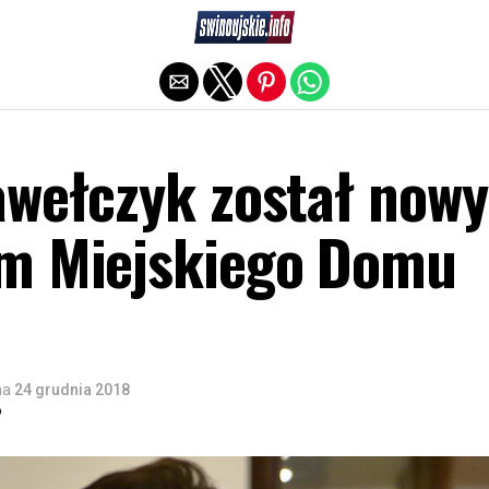
Exit mobile version
awełczyk został now
m Miejskiego Domu
na
24 grudnia 2018
o