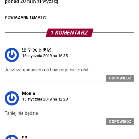
ponad 20 mln zł wyższą.
POWIĄZANE TEMATY:
1 KOMENTARZ
㞢 㐃 㐅 ㄠ ᘝ 〄
15 stycznia 2019 na 16:35
Jeszcze gadaniem nikt niczego nie zrobił.
ODPOWIEDZ
Monia
15 stycznia 2019 na 12:28
Taniej nie będzie
ODPOWIEDZ
no