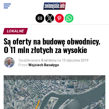
Exit mobile version
LOKALNE
Są oferty na budowę obwodnicy.
O 11 mln złotych za wysokie
Opublikowano
8 lat temu
na
15 stycznia 2019
Przez
Wojciech Basałygo