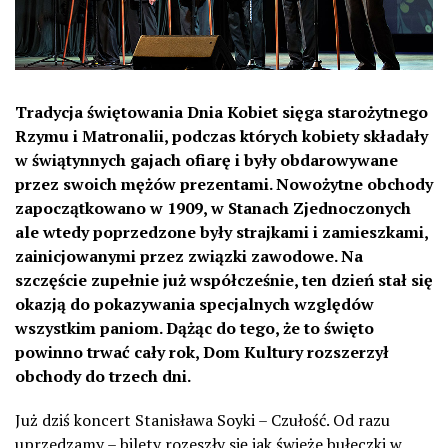
Tradycja świętowania Dnia Kobiet sięga starożytnego
Rzymu i Matronalii, podczas których kobiety składały
w świątynnych gajach ofiarę i były obdarowywane
przez swoich mężów prezentami. Nowożytne obchody
zapoczątkowano w 1909, w Stanach Zjednoczonych
ale wtedy poprzedzone były strajkami i zamieszkami,
zainicjowanymi przez związki zawodowe. Na
szczęście zupełnie już współcześnie, ten dzień stał się
okazją do pokazywania specjalnych względów
wszystkim paniom. Dążąc do tego, że to święto
powinno trwać cały rok, Dom Kultury rozszerzył
obchody do trzech dni.
Już dziś koncert Stanisława Soyki – Czułość. Od razu
uprzedzamy – bilety rozeszły się jak świeże bułeczki w