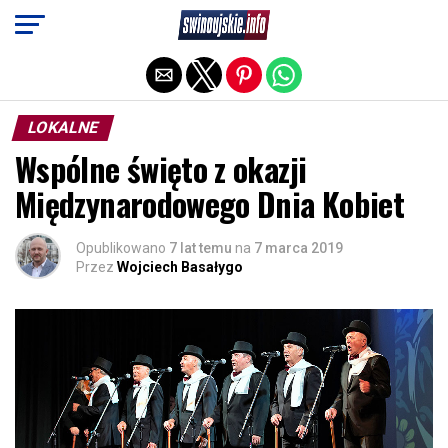
Exit mobile version
LOKALNE
Wspólne święto z okazji
Międzynarodowego Dnia Kobiet
Opublikowano
7 lat temu
na
7 marca 2019
Przez
Wojciech Basałygo