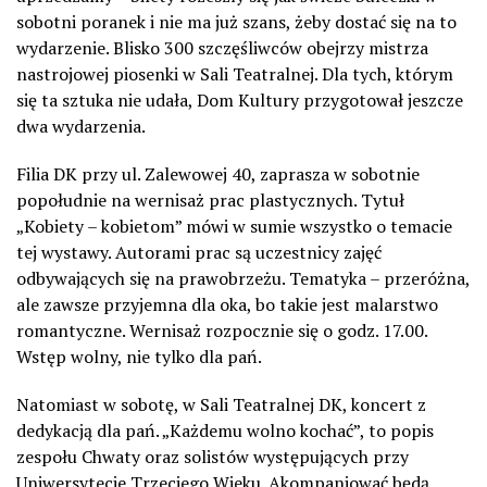
sobotni poranek i nie ma już szans, żeby dostać się na to
wydarzenie. Blisko 300 szczęśliwców obejrzy mistrza
nastrojowej piosenki w Sali Teatralnej. Dla tych, którym
się ta sztuka nie udała, Dom Kultury przygotował jeszcze
dwa wydarzenia.
Filia DK przy ul. Zalewowej 40, zaprasza w sobotnie
popołudnie na wernisaż prac plastycznych. Tytuł
„Kobiety – kobietom” mówi w sumie wszystko o temacie
tej wystawy. Autorami prac są uczestnicy zajęć
odbywających się na prawobrzeżu. Tematyka – przeróżna,
ale zawsze przyjemna dla oka, bo takie jest malarstwo
romantyczne. Wernisaż rozpocznie się o godz. 17.00.
Wstęp wolny, nie tylko dla pań.
Natomiast w sobotę, w Sali Teatralnej DK, koncert z
dedykacją dla pań. „Każdemu wolno kochać”, to popis
zespołu Chwaty oraz solistów występujących przy
Uniwersytecie Trzeciego Wieku. Akompaniować będą