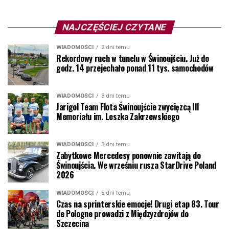
NAJCZĘŚCIEJ CZYTANE
WIADOMOŚCI
2 dni temu
Rekordowy ruch w tunelu w Świnoujściu. Już do
godz. 14 przejechało ponad 11 tys. samochodów
WIADOMOŚCI
3 dni temu
Jarigol Team Flota Świnoujście zwycięzcą III
Memoriału im. Leszka Zakrzewskiego
WIADOMOŚCI
3 dni temu
Zabytkowe Mercedesy ponownie zawitają do
Świnoujścia. We wrześniu rusza StarDrive Poland
2026
WIADOMOŚCI
5 dni temu
Czas na sprinterskie emocje! Drugi etap 83. Tour
de Pologne prowadzi z Międzyzdrojów do
Szczecina