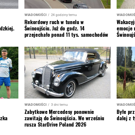
WIADOMOŚ
WIADOMOŚCI
24 godziny temu
Wakacyj
Rekordowy ruch w tunelu w
emocje 
dzkiej.
Świnoujściu. Już do godz. 14
Świnoujś
przejechało ponad 11 tys. samochodów
WIADOMOŚ
WIADOMOŚCI
3 dni temu
Byłe prz
Zabytkowe Mercedesy ponownie
dalej z
szka
zawitają do Świnoujścia. We wrześniu
rusza StarDrive Poland 2026