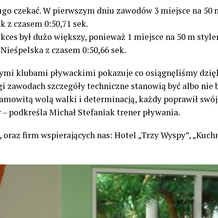
długo czekać. W pierwszym dniu zawodów 3 miejsce na 5
 z czasem 0:50,71 sek.
kces był dużo większy, ponieważ 1 miejsce na 50 m st
 Nieśpelska z czasem 0:50,66 sek.
nymi klubami pływackimi pokazuje co osiągnęliśmy dzięki
ngi zawodach szczegóły techniczne stanowią być albo ni
amowitą wolą walki i determinacją, każdy poprawił swój
– podkreśla Michał Stefaniak trener pływania.
 oraz firm wspierających nas: Hotel „Trzy Wyspy”, „Kuc