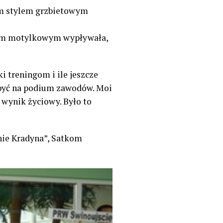
0 m stylem grzbietowym
ylem motylkowym wypływała,
 treningom i ile jeszcze
e być na podium zawodów. Moi
 wynik życiowy. Było to
hnie Kradyna”, Satkom