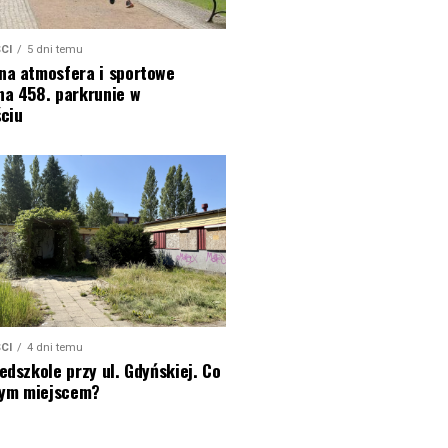
CI
5 dni temu
na atmosfera i sportowe
na 458. parkrunie w
ciu
CI
4 dni temu
edszkole przy ul. Gdyńskiej. Co
 tym miejscem?