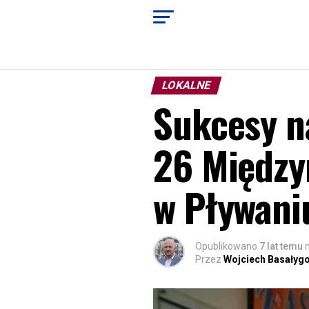
LOKALNE
Sukcesy n
26 Międz
w Pływani
Opublikowano
7 lat temu
Przez
Wojciech Basałyg