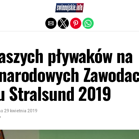
Exit mobile version
aszych pływaków na
ynarodowych Zawoda
u Stralsund 2019
na
29 kwietnia 2019
o