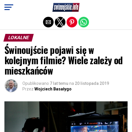
Exit mobile version
LOKALNE
Świnoujście pojawi się w
kolejnym filmie? Wiele zależy od
mieszkańców
Opublikowano
7 lat temu
na
20 listopada 2019
Przez
Wojciech Basałygo