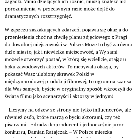
zagadki. Mimo dzielących ich różnic, muszą znaleźć nić
porozumienia, w przeciwnym razie może dojść do
dramatycznych rozstrzygnięć.
W gąszczu zaskakujących zdarzeń, pojawia się okazja do
przeniesienia choć na chwilę planu zdjęciowego z Pragi
do dowolnej miejscowości w Polsce. Może to być zarówno
duże miasto, jak i niewielka miejscowość, a Wy sami
możecie stworzyć postać, w którą się wcielicie, stając u
boku zawodowych aktorów. To niebywała okazja, by
pokazać Wasz ulubiony skrawek Polski w
międzynarodowej produkcji filmowej, to ogromna szansa
dla Was samych, byście w oryginalny sposób wkroczyli do
świata filmu jako scenarzyści i aktorzy w jednym!
– Liczymy na odzew ze strony nie tylko influencerów, ale
również osób, które marzą o byciu aktorami, czy też
pisarzami – zdradza koproducent i jednocześnie juror
konkursu, Damian Ratajczak. – W Polsce mieszka