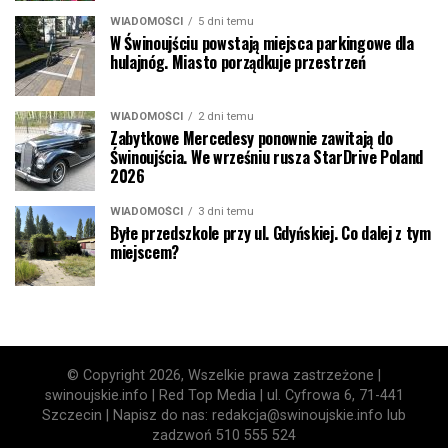
WIADOMOŚCI
5 dni temu
W Świnoujściu powstają miejsca parkingowe dla
hulajnóg. Miasto porządkuje przestrzeń
WIADOMOŚCI
2 dni temu
Zabytkowe Mercedesy ponownie zawitają do
Świnoujścia. We wrześniu rusza StarDrive Poland
2026
WIADOMOŚCI
3 dni temu
Byłe przedszkole przy ul. Gdyńskiej. Co dalej z tym
miejscem?
© Copyright 2026, Wszelkie prawa zastrzeżone |
swinoujskie.info | Red Top Media | ul. Cyfrowa 6, 71-441
Szczecin | Napisz do nas: redakcja@swinoujskie.info lub
zadzwoń 510 555 524