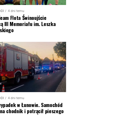
CI
4 dni temu
Team Flota Świnoujście
ą III Memoriału im. Leszka
skiego
CI
4 dni temu
wypadek w Łunowie. Samochód
na chodnik i potrącił pieszego