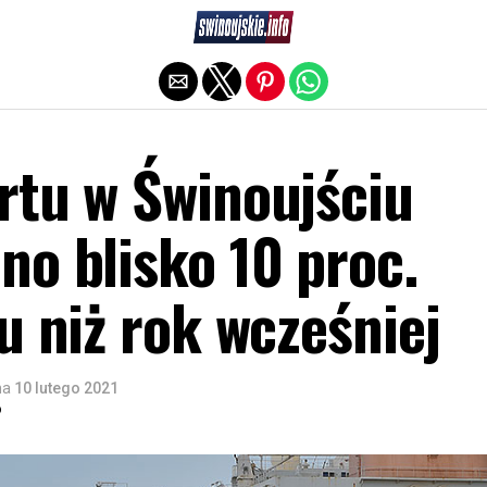
Exit mobile version
rtu w Świnoujściu
o blisko 10 proc.
u niż rok wcześniej
na
10 lutego 2021
o