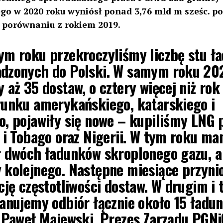
o w 2020 roku wyniósł ponad 3,76 mld m sześc. po 
w porównaniu z rokiem 2019.
ym roku przekroczyliśmy liczbę stu ł
dzonych do Polski. W samym roku 20
 aż 35 dostaw, o cztery więcej niż rok
runku amerykańskiego, katarskiego i
o, pojawiły się nowe – kupiliśmy LNG
 i Tobago oraz Nigerii. W tym roku ma
r dwóch ładunków skroplonego gazu, a
 kolejnego. Następne miesiące przyni
cję częstotliwości dostaw. W drugim i 
anujemy odbiór łącznie około 15 ładu
 Paweł Majewski, Prezes Zarządu PGNi