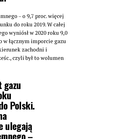
mnego – o 9,7 proc. więcej
sunku do roku 2019. W całej
ego wyniósł w 2020 roku 9,0
go w łącznym imporcie gazu
kierunek zachodni i
śc., czyli był to wolumen
t gazu
oku
do Polski.
ha
e ulegają
iemnego
–