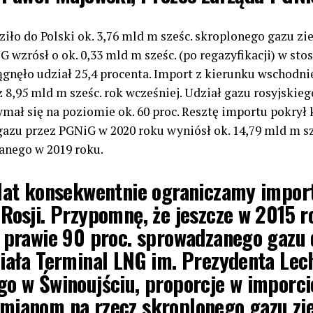
ło do Polski ok. 3,76 mld m sześc. skroplonego gazu zie
G wzrósł o ok. 0,33 mld m sześc. (po regazyfikacji) w sto
gnęło udział 25,4 procenta. Import z kierunku wschodni
 8,95 mld m sześc. rok wcześniej. Udział gazu rosyjskie
ał się na poziomie ok. 60 proc. Resztę importu pokrył 
azu przez PGNiG w 2020 roku wyniósł ok. 14,79 mld m sze
anego w 2019 roku.
 lat konsekwentnie ograniczamy impor
Rosji. Przypomnę, że jeszcze w 2015 r
 prawie 90 proc. sprowadzanego gazu 
iała Terminal LNG im. Prezydenta Lec
o w Świnoujściu, proporcje w imporci
mianom na rzecz skroplonego gazu z