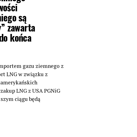
wości
iego są
y” zawarta
 do końca
 importem gazu ziemnego z
ort LNG w związku z
 amerykańskich
a zakup LNG z USA PGNiG
lszym ciągu będą