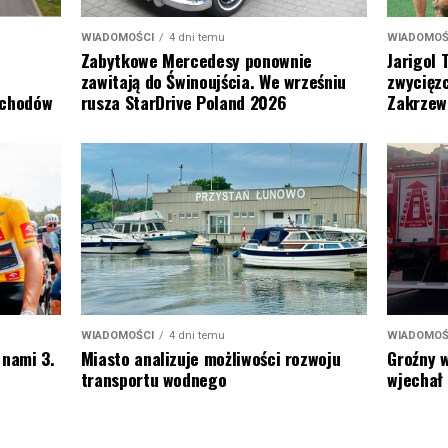
WIADOMOŚ
WIADOMOŚCI
4 dni temu
Jarigol 
Zabytkowe Mercedesy ponownie
zwycięzc
zawitają do Świnoujścia. We wrześniu
Zakrzew
ochodów
rusza StarDrive Poland 2026
WIADOMOŚ
WIADOMOŚCI
4 dni temu
Groźny 
 nami 3.
Miasto analizuje możliwości rozwoju
wjechał 
transportu wodnego