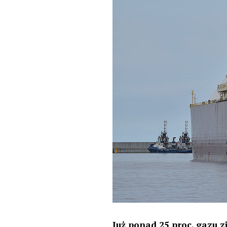
Już ponad 25 proc. gazu