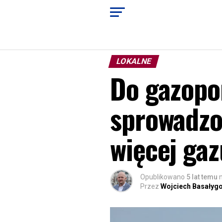
LOKALNE
Do gazopo
sprowadzon
więcej gaz
Opublikowano
5 lat temu
Przez
Wojciech Basałyg