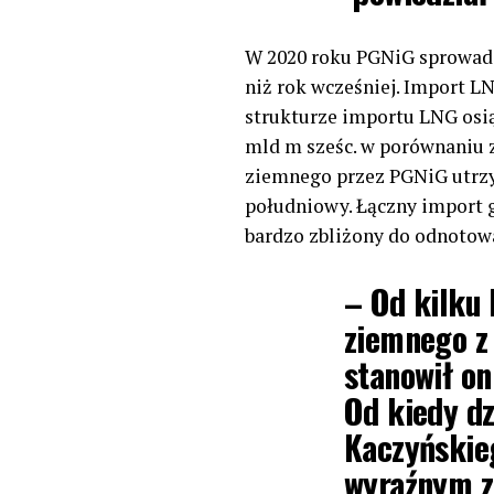
W 2020 roku PGNiG sprowadzi
niż rok wcześniej. Import LN
strukturze importu LNG osią
mld m sześc. w porównaniu z
ziemnego przez PGNiG utrzym
południowy. Łączny import g
bardzo zbliżony do odnotow
– Od kilku
ziemnego z 
stanowił on
Od kiedy dz
Kaczyńskieg
wyraźnym z