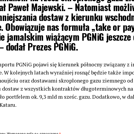
ł Paweł Majewski.
– Natomiast możli
mniejszania dostaw z kierunku wschodn
. Obowiązuje nas formuła „take or pa
ie jamalskim wiążącym PGNiG jeszcze
– dodał Prezes PGNiG.
importu PGNiG pojawi się kierunek północny związany z
e. W kolejnych latach wyraźniej rosnąć będzie także imp
noujściu oraz dostawami skroplonego gazu ziemnego od
iu dostaw z wszystkich kontraktów długoterminowych n
o portfelem ok. 9,3 mld m sześc. gazu. Dodatkowo, w da
Kataru.