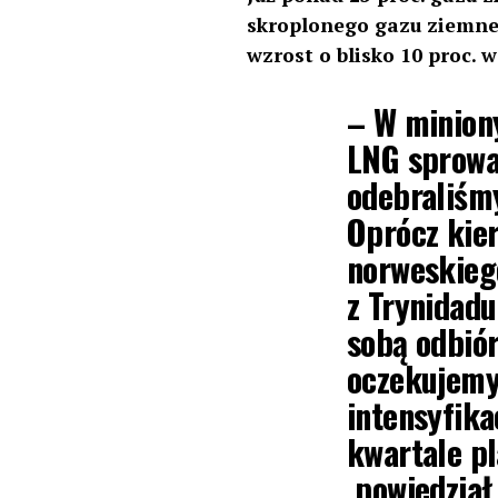
skroplonego gazu ziemneg
wzrost o blisko 10 proc. 
– W minion
LNG sprowa
odebraliśmy
Oprócz kie
norweskieg
z Trynidadu
sobą odbió
oczekujemy
intensyfika
kwartale pl
powiedział