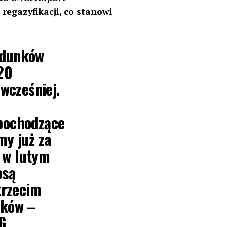
regazyfikacji, co stanowi
adunków
20
 wcześniej.
 pochodzące
my już za
 w lutym
osą
trzecim
nków –
G.