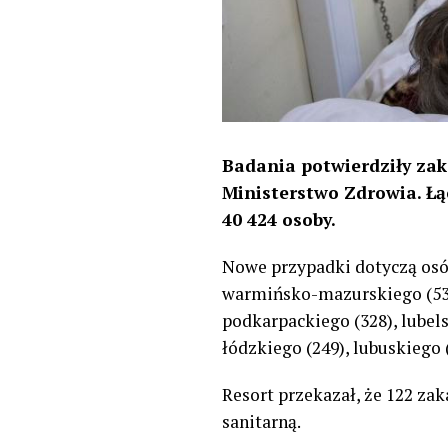
Badania potwierdziły zak
Ministerstwo Zdrowia. Łą
40 424 osoby.
Nowe przypadki dotyczą osó
warmińsko-mazurskiego (534)
podkarpackiego (328), lubel
łódzkiego (249), lubuskiego 
Resort przekazał, że 122 za
sanitarną.