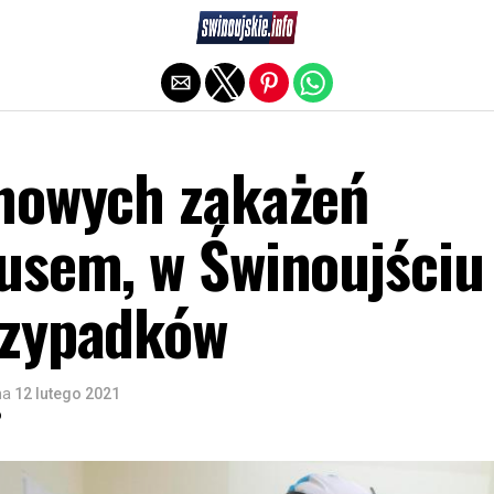
Exit mobile version
nowych zakażeń
usem, w Świnoujściu
rzypadków
na
12 lutego 2021
o