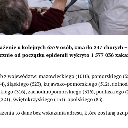
ażenie u kolejnych 6379 osób, zmarło 247 chorych 
cznie od początku epidemii wykryto 1 577 036 zaka
b z województw: mazowieckiego (1010), pomorskiego (581
, śląskiego (523), kujawsko-pomorskiego (512), dolnośl
skiego (316), zachodniopomorskiego (316), podlaskiego (
(221), świętokrzyskiego (131), opolskiego (85).
każenia to dane bez wskazania adresu, które zostaną uzup