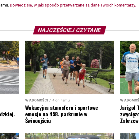
spamu.
Dowiedz się, w jaki sposób przetwarzane są dane Twoich komentarzy.
NAJCZĘŚCIEJ CZYTANE
WIADOMOŚ
WIADOMOŚCI
4 dni temu
Jarigol 
Wakacyjna atmosfera i sportowe
zwycięzc
dzkiej.
emocje na 458. parkrunie w
Zakrzew
Świnoujściu