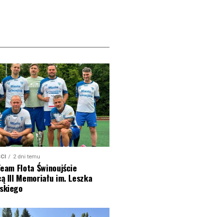
CI
2 dni temu
Team Flota Świnoujście
ą III Memoriału im. Leszka
skiego