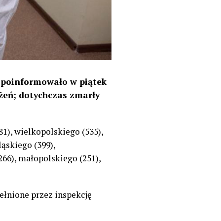
– poinformowało w piątek
żeń; dotychczas zmarły
), wielkopolskiego (535),
ąskiego (399),
266), małopolskiego (251),
ełnione przez inspekcję