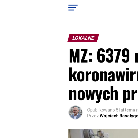
LOKALNE
MZ: 6379 
koronawir
nowych p
Opublikowano
5 lat temu
Przez
Wojciech Basałyg