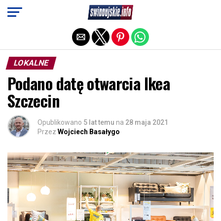
Exit mobile version
LOKALNE
Podano datę otwarcia Ikea
Szczecin
Opublikowano
5 lat temu
na
28 maja 2021
Przez
Wojciech Basałygo