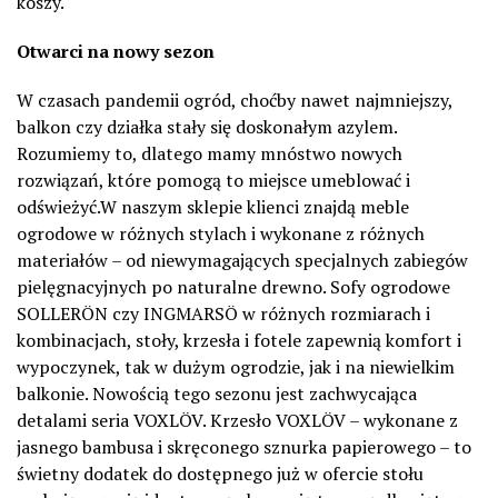
koszy.
Otwarci na nowy sezon
W czasach pandemii ogród, choćby nawet najmniejszy,
balkon czy działka stały się doskonałym azylem.
Rozumiemy to, dlatego mamy mnóstwo nowych
rozwiązań, które pomogą to miejsce umeblować i
odświeżyć.W naszym sklepie klienci znajdą meble
ogrodowe w różnych stylach i wykonane z różnych
materiałów – od niewymagających specjalnych zabiegów
pielęgnacyjnych po naturalne drewno. Sofy ogrodowe
SOLLERÖN czy INGMARSÖ w różnych rozmiarach i
kombinacjach, stoły, krzesła i fotele zapewnią komfort i
wypoczynek, tak w dużym ogrodzie, jak i na niewielkim
balkonie. Nowością tego sezonu jest zachwycająca
detalami seria VOXLÖV. Krzesło VOXLÖV – wykonane z
jasnego bambusa i skręconego sznurka papierowego – to
świetny dodatek do dostępnego już w ofercie stołu