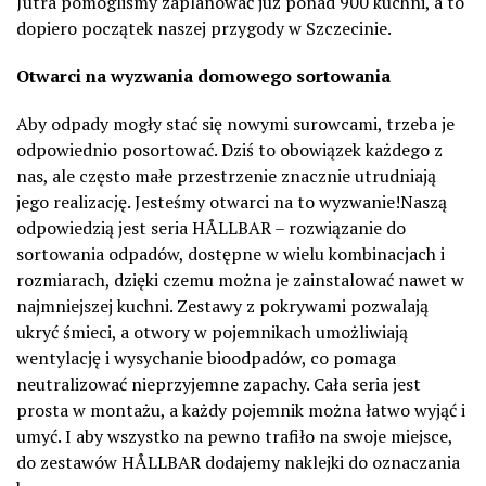
Jutra pomogliśmy zaplanować już ponad 900 kuchni, a to
dopiero początek naszej przygody w Szczecinie.
Otwarci na wyzwania domowego sortowania
Aby odpady mogły stać się nowymi surowcami, trzeba je
odpowiednio posortować. Dziś to obowiązek każdego z
nas, ale często małe przestrzenie znacznie utrudniają
jego realizację. Jesteśmy otwarci na to wyzwanie!Naszą
odpowiedzią jest seria HÅLLBAR – rozwiązanie do
sortowania odpadów, dostępne w wielu kombinacjach i
rozmiarach, dzięki czemu można je zainstalować nawet w
najmniejszej kuchni. Zestawy z pokrywami pozwalają
ukryć śmieci, a otwory w pojemnikach umożliwiają
wentylację i wysychanie bioodpadów, co pomaga
neutralizować nieprzyjemne zapachy. Cała seria jest
prosta w montażu, a każdy pojemnik można łatwo wyjąć i
umyć. I aby wszystko na pewno trafiło na swoje miejsce,
do zestawów HÅLLBAR dodajemy naklejki do oznaczania