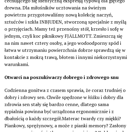
cechującego się identyczną ekspresją typową dla giętego
drewna. Dla miłośników ucztowania na świeżym
powietrzu przygotowaliśmy nową kolekcję naczyń,
sztućców i szkła INBJUDEN, stworzoną specjalnie z myślą
o przyjęciach. Mamy też przenośny stół, krzesło i sofę w
jednym, czyli koc piknikowy FJÄLLMOTT. Zmieszczą się
na nim nawet cztery osoby, a jego wodoodporny spód i
łatwa w utrzymaniu powierzchnia dobrze sprawdzą się w
kontakcie z mokrą trawą, błotem i innymi niekorzystnymi
warunkami.
Otwarci na poszukiwaczy dobrego i zdrowego snu
Codzienna gonitwa z czasem sprawia, że coraz trudniej o
dobry i zdrowy sen. Chwile spędzone w łóżku i dobry dla
zdrowia sen stały się bardzo cenne, dlatego sama
sypialnia powinna być urządzona ergonomicznie i z
dbałością o każdy szczegół.Materac twardy czy miękki?
Piankowy, sprężynowy, a może z pianki memory? Zasłony