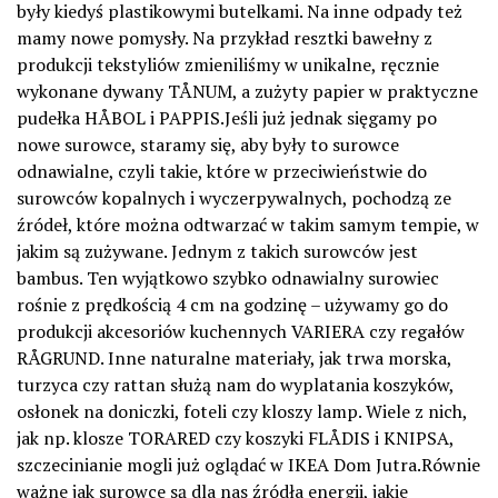
były kiedyś plastikowymi butelkami. Na inne odpady też
mamy nowe pomysły. Na przykład resztki bawełny z
produkcji tekstyliów zmieniliśmy w unikalne, ręcznie
wykonane dywany TÅNUM, a zużyty papier w praktyczne
pudełka HÅBOL i PAPPIS.Jeśli już jednak sięgamy po
nowe surowce, staramy się, aby były to surowce
odnawialne, czyli takie, które w przeciwieństwie do
surowców kopalnych i wyczerpywalnych, pochodzą ze
źródeł, które można odtwarzać w takim samym tempie, w
jakim są zużywane. Jednym z takich surowców jest
bambus. Ten wyjątkowo szybko odnawialny surowiec
rośnie z prędkością 4 cm na godzinę – używamy go do
produkcji akcesoriów kuchennych VARIERA czy regałów
RÅGRUND. Inne naturalne materiały, jak trwa morska,
turzyca czy rattan służą nam do wyplatania koszyków,
osłonek na doniczki, foteli czy kloszy lamp. Wiele z nich,
jak np. klosze TORARED czy koszyki FLÅDIS i KNIPSA,
szczecinianie mogli już oglądać w IKEA Dom Jutra.Równie
ważne jak surowce są dla nas źródła energii, jakie