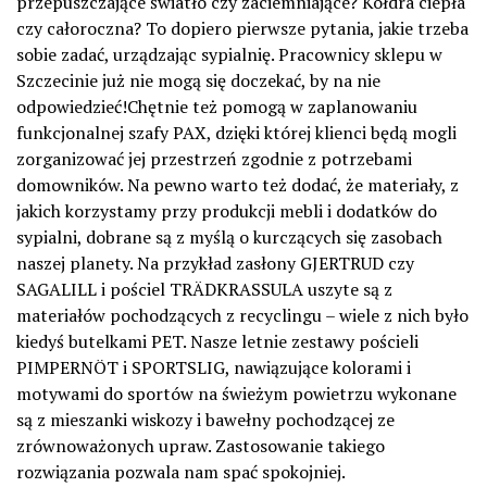
przepuszczające światło czy zaciemniające? Kołdra ciepła
czy całoroczna? To dopiero pierwsze pytania, jakie trzeba
sobie zadać, urządzając sypialnię. Pracownicy sklepu w
Szczecinie już nie mogą się doczekać, by na nie
odpowiedzieć!Chętnie też pomogą w zaplanowaniu
funkcjonalnej szafy PAX, dzięki której klienci będą mogli
zorganizować jej przestrzeń zgodnie z potrzebami
domowników. Na pewno warto też dodać, że materiały, z
jakich korzystamy przy produkcji mebli i dodatków do
sypialni, dobrane są z myślą o kurczących się zasobach
naszej planety. Na przykład zasłony GJERTRUD czy
SAGALILL i pościel TRÄDKRASSULA uszyte są z
materiałów pochodzących z recyclingu – wiele z nich było
kiedyś butelkami PET. Nasze letnie zestawy pościeli
PIMPERNÖT i SPORTSLIG, nawiązujące kolorami i
motywami do sportów na świeżym powietrzu wykonane
są z mieszanki wiskozy i bawełny pochodzącej ze
zrównoważonych upraw. Zastosowanie takiego
rozwiązania pozwala nam spać spokojniej.