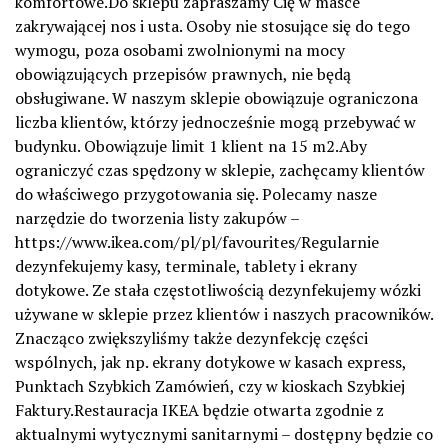
komfortowe.Do sklepu zapraszamy Cię w masce
zakrywającej nos i usta. Osoby nie stosujące się do tego
wymogu, poza osobami zwolnionymi na mocy
obowiązujących przepisów prawnych, nie będą
obsługiwane. W naszym sklepie obowiązuje ograniczona
liczba klientów, którzy jednocześnie mogą przebywać w
budynku. Obowiązuje limit 1 klient na 15 m2.Aby
ograniczyć czas spędzony w sklepie, zachęcamy klientów
do właściwego przygotowania się. Polecamy nasze
narzędzie do tworzenia listy zakupów –
https://www.ikea.com/pl/pl/favourites/Regularnie
dezynfekujemy kasy, terminale, tablety i ekrany
dotykowe. Ze stała częstotliwością dezynfekujemy wózki
używane w sklepie przez klientów i naszych pracowników.
Znacząco zwiększyliśmy także dezynfekcję części
wspólnych, jak np. ekrany dotykowe w kasach express,
Punktach Szybkich Zamówień, czy w kioskach Szybkiej
Faktury.Restauracja IKEA będzie otwarta zgodnie z
aktualnymi wytycznymi sanitarnymi – dostępny będzie co