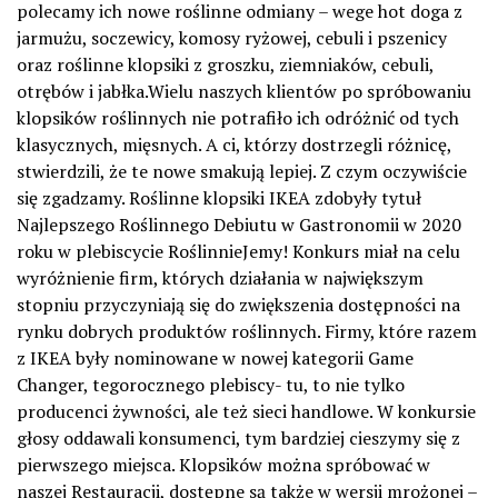
polecamy ich nowe roślinne odmiany – wege hot doga z
jarmużu, soczewicy, komosy ryżowej, cebuli i pszenicy
oraz roślinne klopsiki z groszku, ziemniaków, cebuli,
otrębów i jabłka.Wielu naszych klientów po spróbowaniu
klopsików roślinnych nie potrafiło ich odróżnić od tych
klasycznych, mięsnych. A ci, którzy dostrzegli różnicę,
stwierdzili, że te nowe smakują lepiej. Z czym oczywiście
się zgadzamy. Roślinne klopsiki IKEA zdobyły tytuł
Najlepszego Roślinnego Debiutu w Gastronomii w 2020
roku w plebiscycie RoślinnieJemy! Konkurs miał na celu
wyróżnienie firm, których działania w największym
stopniu przyczyniają się do zwiększenia dostępności na
rynku dobrych produktów roślinnych. Firmy, które razem
z IKEA były nominowane w nowej kategorii Game
Changer, tegorocznego plebiscy- tu, to nie tylko
producenci żywności, ale też sieci handlowe. W konkursie
głosy oddawali konsumenci, tym bardziej cieszymy się z
pierwszego miejsca. Klopsików można spróbować w
naszej Restauracji, dostępne są także w wersji mrożonej –