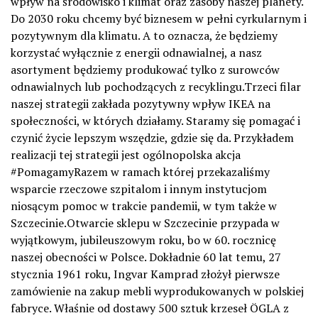
wpływ na środowisko i klimat oraz zasoby naszej planety.
Do 2030 roku chcemy być biznesem w pełni cyrkularnym i
pozytywnym dla klimatu. A to oznacza, że będziemy
korzystać wyłącznie z energii odnawialnej, a nasz
asortyment będziemy produkować tylko z surowców
odnawialnych lub pochodzących z recyklingu.Trzeci filar
naszej strategii zakłada pozytywny wpływ IKEA na
społeczności, w których działamy. Staramy się pomagać i
czynić życie lepszym wszędzie, gdzie się da. Przykładem
realizacji tej strategii jest ogólnopolska akcja
#PomagamyRazem w ramach której przekazaliśmy
wsparcie rzeczowe szpitalom i innym instytucjom
niosącym pomoc w trakcie pandemii, w tym także w
Szczecinie.Otwarcie sklepu w Szczecinie przypada w
wyjątkowym, jubileuszowym roku, bo w 60. rocznicę
naszej obecności w Polsce. Dokładnie 60 lat temu, 27
stycznia 1961 roku, Ingvar Kamprad złożył pierwsze
zamówienie na zakup mebli wyprodukowanych w polskiej
fabryce. Właśnie od dostawy 500 sztuk krzeseł ÖGLA z