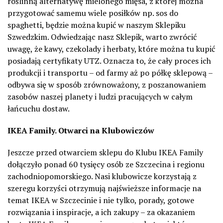
roślinną alternatywę mielonego mięsa, z której można
przygotować samemu wiele posiłków np. sos do
spaghetti, będzie można kupić w naszym Sklepiku
Szwedzkim. Odwiedzając nasz Sklepik, warto zwrócić
uwagę, że kawy, czekolady i herbaty, które można tu kupić
posiadają certyfikaty UTZ. Oznacza to, że cały proces ich
produkcji i transportu – od farmy aż po półkę sklepową –
odbywa się w sposób zrównoważony, z poszanowaniem
zasobów naszej planety i ludzi pracujących w całym
łańcuchu dostaw.
IKEA Family. Otwarci na Klubowiczów
Jeszcze przed otwarciem sklepu do Klubu IKEA Family
dołączyło ponad 60 tysięcy osób ze Szczecina i regionu
zachodniopomorskiego. Nasi klubowicze korzystają z
szeregu korzyści otrzymują najświeższe informacje na
temat IKEA w Szczecinie i nie tylko, porady, gotowe
rozwiązania i inspiracje, a ich zakupy – za okazaniem