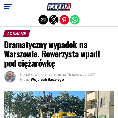
Exit mobile version
LOKALNE
Dramatyczny wypadek na
Warszowie. Rowerzysta wpadł
pod ciężarówkę
Opublikowano
5 lat temu
na
16 czerwca 2021
Przez
Wojciech Basałygo