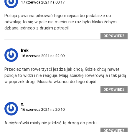
17 czerwca 2021 na 00:17
Policja powinna pilnować tego miejsca bo pedalarze co
odwalają to się w pale nie mieści nie raz było blisko żebym
dzbana jednego z drugim potracil
ODPOWIEDZ
Irek
16 czerwca 2021 na 22:09
Przecież tam rowerzysci jezdza jak chcą. Gdzie chcą nawet
policja to widzi i nie reaguje. Mają ścieżkę rowerową a i tak jadą
w poprzek drogi. Musiało wkoncu do tego dojść.
ODPOWIEDZ
x.
16 czerwca 2021 na 20:10
A ciężarówki miały nie jeździć tą drogą do portu.
ODPOWIEDZ