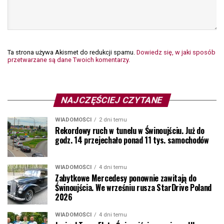
Ta strona używa Akismet do redukcji spamu.
Dowiedz się, w jaki sposób
przetwarzane są dane Twoich komentarzy.
NAJCZĘŚCIEJ CZYTANE
WIADOMOŚCI
2 dni temu
Rekordowy ruch w tunelu w Świnoujściu. Już do
godz. 14 przejechało ponad 11 tys. samochodów
WIADOMOŚCI
4 dni temu
Zabytkowe Mercedesy ponownie zawitają do
Świnoujścia. We wrześniu rusza StarDrive Poland
2026
WIADOMOŚCI
4 dni temu