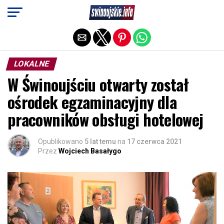
Exit mobile version
LOKALNE
W Świnoujściu otwarty został
ośrodek egzaminacyjny dla
pracowników obsługi hotelowej
Opublikowano
5 lat temu
na
17 czerwca 2021
Przez
Wojciech Basałygo