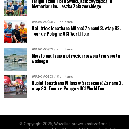
Jarigol Team Flota Świnoujście zwycięzcą III
Memoriału im. Leszka Zakrzewskiego
WIADOMOŚCI
4 dni temu
Hat-trick Jonathana Milana! Za nami 3. etap 83.
Tour de Pologne UCI WorldTour
WIADOMOŚCI
4 dni temu
Miasto analizuje możliwości rozwoju transportu
wodnego
WIADOMOŚCI
5 dni temu
Dublet Jonathana Milana w Szczecinie! Za nami 2.
etap 83. Tour de Pologne UCI WorldTour
© Copyright 2026, Wszelkie prawa zastrzeżone |