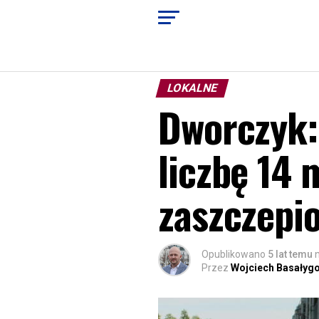
LOKALNE
Dworczyk:
liczbę 14 
zaszczepi
Opublikowano
5 lat temu
Przez
Wojciech Basałyg