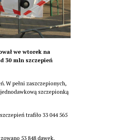
mował we wtorek na
d 30 mln szczepień
ń. W pełni zaszczepionych,
b jednodawkową szczepionką
zczepień trafiło 33 044 565
lizowano 53 848 dawek.