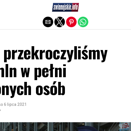
Exit mobile version
 przekroczyliśmy
mln w pełni
onych osób
na
6 lipca 2021
o