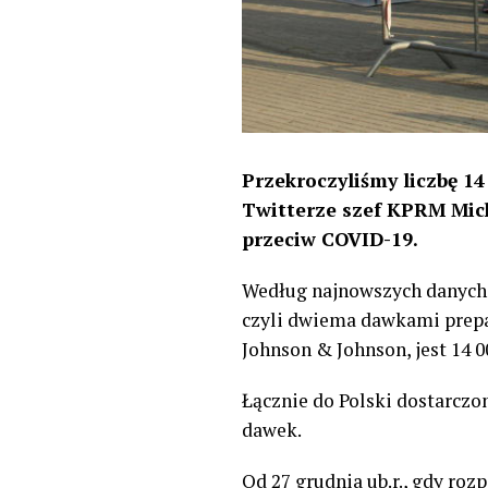
Przekroczyliśmy liczbę 1
Twitterze szef KPRM Mic
przeciw COVID-19.
Według najnowszych danych, 
czyli dwiema dawkami prepa
Johnson & Johnson, jest 14 0
Łącznie do Polski dostarczon
dawek.
Od 27 grudnia ub.r., gdy ro