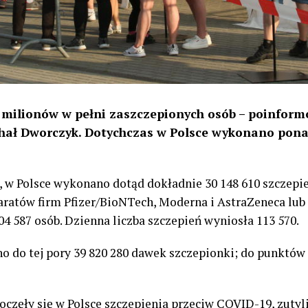
4 milionów w pełni zaszczepionych osób – poinfor
hał Dworczyk. Dotychczas w Polsce wykonano pona
w Polsce wykonano dotąd dokładnie 30 148 610 szczepie
ratów firm Pfizer/BioNTech, Moderna i AstraZeneca lu
04 587 osób. Dzienna liczba szczepień wyniosła 113 570.
o do tej pory 39 820 280 dawek szczepionki; do punktów s
zpoczęły się w Polsce szczepienia przeciw COVID-19, zuty