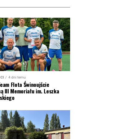
CI
4 dni temu
Team Flota Świnoujście
ą III Memoriału im. Leszka
skiego