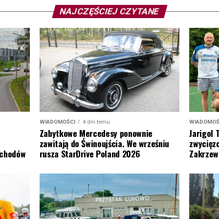
NAJCZĘŚCIEJ CZYTANE
WIADOMOŚ
WIADOMOŚCI
4 dni temu
Jarigol 
Zabytkowe Mercedesy ponownie
zwycięzc
zawitają do Świnoujścia. We wrześniu
Zakrzew
ochodów
rusza StarDrive Poland 2026