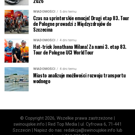
2026
WIADOMOŚCI
5 dni temu
Czas na sprinterskie emocje! Drugi etap 83. Tour
de Pologne prowadzi z Międzyzdrojów do
Szczecina
WIADOMOŚCI
4 dni temu
Hat-trick Jonathana Milana! Za nami 3. etap 83.
Tour de Pologne UCI WorldTour
WIADOMOŚCI
4 dni temu
Miasto analizuje możliwości rozwoju transportu
wodnego
© Copyright 2026, Wszelkie prawa zastrzeżone |
swinoujskie.info | Red Top Media | ul. Cyfrowa 6, 71-441
Szczecin | Napisz do nas: redakcja@swinoujskie.info lub