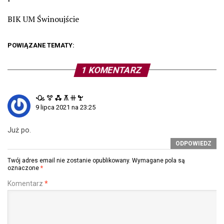
BIK UM Świnoujście
POWIĄZANE TEMATY:
1 KOMENTARZ
ꘐ ꖜ ꗈ ꕧ ꔠ ꖟ
9 lipca 2021 na 23:25
Już po.
ODPOWIEDZ
Twój adres email nie zostanie opublikowany.
Wymagane pola są
oznaczone
*
Komentarz
*