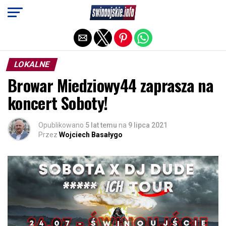
Exit mobile version
LOKALNE
Browar Miedziowy44 zaprasza na
koncert Soboty!
Opublikowano
5 lat temu
na
9 lipca 2021
Przez
Wojciech Basałygo