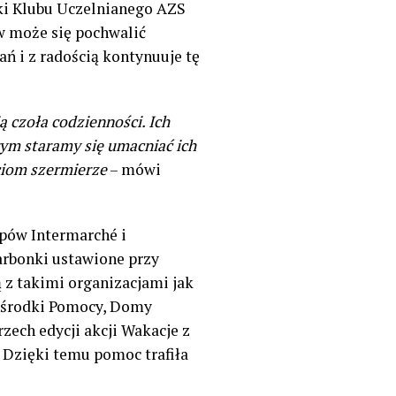
tki Klubu Uczelnianego AZS
 może się pochwalić
ń i z radością kontynuuje tę
ą czoła codzienności. Ich
rym staramy się umacniać ich
ciom szermierze
– mówi
pów Intermarché i
karbonki ustawione przy
 z takimi organizacjami jak
Ośrodki Pomocy, Domy
zech edycji akcji Wakacje z
 Dzięki temu pomoc trafiła