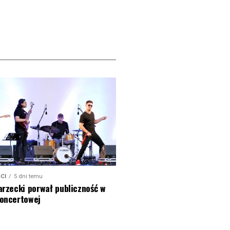
CI
5 dni temu
arzecki porwał publiczność w
koncertowej