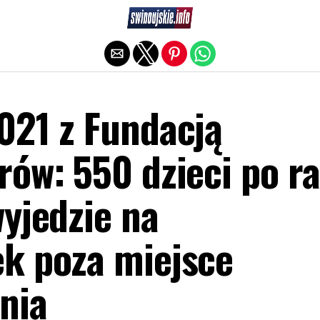
Exit mobile version
021 z Fundacją
ów: 550 dzieci po ra
yjedzie na
k poza miejsce
nia