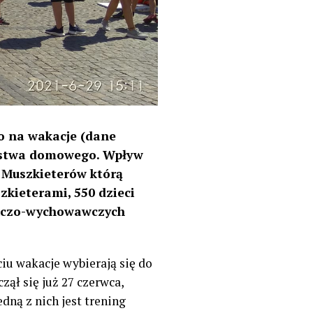
ło na wakacje (dane
arstwa domowego. Wpływ
i Muszkieterów którą
zkieterami, 550 dzieci
uńczo-wychowawczych
iu wakacje wybierają się do
ął się już 27 czerwca,
dną z nich jest trening