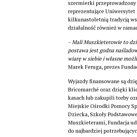
szermierki przeprowadzony
reprezentujące Uniwersytet
kilkunastoletnią tradycją w
działalność również w ramac
–
Mali Muszkieterowie to dzie
postawa jest godna naśladowa
wiarę w siebie i własne moż
Marek Feruga, prezes Funda
Wyjazdy finansowane są dzię
Bricomarché oraz dzięki kli
kasach lub zakupili torby o
Miejskie Ośrodki Pomocy S
Dziecka, Szkoły Podstawowe 
Muszkieterami, Fundacja udz
do najbardziej potrzebującyc