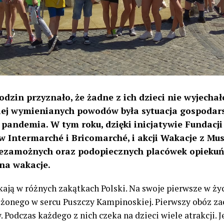
dzin przyznało, że żadne z ich dzieci nie wyjecha
ciej wymienianych powodów była sytuacja gospod
 pandemia. W tym roku, dzięki inicjatywie Fundacj
w Intermarché i Bricomarché,
i akcji Wakacje z Mus
iezamożnych oraz podopiecznych placówek opiek
 na wakacje.
ją w różnych zakątkach Polski. Na swoje pierwsze w życ
ożonego w sercu Puszczy Kampinoskiej. Pierwszy obóz zacz
 Podczas każdego z nich czeka na dzieci wiele atrakcji. Je