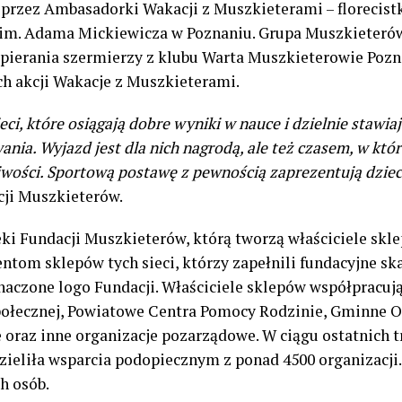
 przez Ambasadorki Wakacji z Muszkieterami –
florecis
 im. Adama Mickiewicza w Poznaniu.
Grupa Muszkieterów
spierania szermierzy z klubu Warta Muszkieterowie Pozna
h akcji Wakacje z Muszkieterami.
ci, które osiągają dobre wyniki w nauce i dzielnie stawiaj
nia. Wyjazd jest dla nich nagrodą, ale też czasem, w któ
liwości. Sportową postawę z pewnością zaprezentują dzie
cji Muszkieterów.
ki Fundacji Muszkieterów, którą tworzą właściciele
skle
entom sklepów tych sieci, którzy zapełnili fundacyjne s
znaczone logo Fundacji. Właściciele sklepów współpracują
połecznej, Powiatowe Centra Pomocy Rodzinie, Gminne 
oraz inne organizacje pozarządowe. W ciągu ostatnich tr
ieliła wsparcia podopiecznym z ponad 4500 organizacji.
h osób.