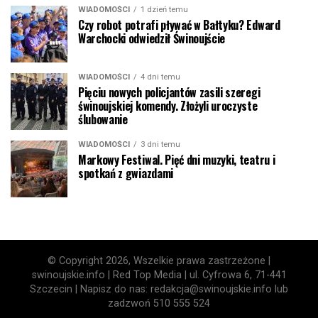
WIADOMOŚCI
1 dzień temu
Czy robot potrafi pływać w Bałtyku? Edward
Warchocki odwiedził Świnoujście
WIADOMOŚCI
4 dni temu
Pięciu nowych policjantów zasili szeregi
świnoujskiej komendy. Złożyli uroczyste
ślubowanie
WIADOMOŚCI
3 dni temu
Markowy Festiwal. Pięć dni muzyki, teatru i
spotkań z gwiazdami
© Copyright 2026, Wszelkie prawa zastrzeżone |
swinoujskie.info | Red Top Media | ul. Cyfrowa 6, 71-441
Szczecin | Napisz do nas: redakcja@swinoujskie.info lub
zadzwoń 510 555 524