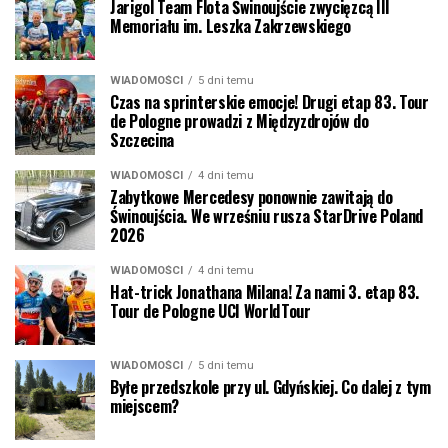
Jarigol Team Flota Świnoujście zwycięzcą III
Memoriału im. Leszka Zakrzewskiego
WIADOMOŚCI
5 dni temu
Czas na sprinterskie emocje! Drugi etap 83. Tour
de Pologne prowadzi z Międzyzdrojów do
Szczecina
WIADOMOŚCI
4 dni temu
Zabytkowe Mercedesy ponownie zawitają do
Świnoujścia. We wrześniu rusza StarDrive Poland
2026
WIADOMOŚCI
4 dni temu
Hat-trick Jonathana Milana! Za nami 3. etap 83.
Tour de Pologne UCI WorldTour
WIADOMOŚCI
5 dni temu
Byłe przedszkole przy ul. Gdyńskiej. Co dalej z tym
miejscem?