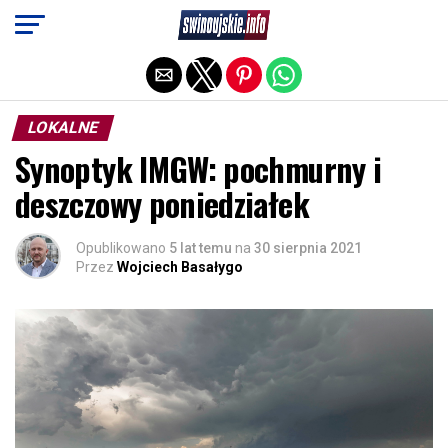
Exit mobile version
LOKALNE
Synoptyk IMGW: pochmurny i
deszczowy poniedziałek
Opublikowano
5 lat temu
na
30 sierpnia 2021
Przez
Wojciech Basałygo