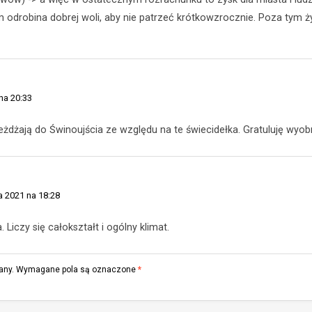
odrobina dobrej woli, aby nie patrzeć krótkowzrocznie. Poza tym ż
na 20:33
eżdżają do Świnoujścia ze względu na te świecidełka. Gratuluję wyobr
a 2021 na 18:28
 Liczy się całokształt i ogólny klimat.
any.
Wymagane pola są oznaczone
*