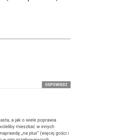
ODPOWIEDZ
sta, a jak o wiele poprawia
 woleliby mieszkać w innych
naprawdę „na plus” (więcej gości i
zi w nim przebywających.