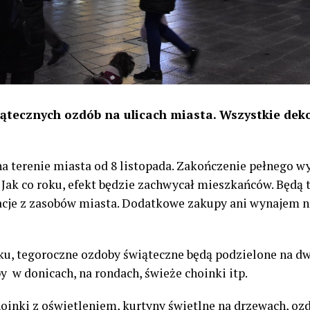
ątecznych ozdób na ulicach miasta. Wszystkie deko
na terenie miasta od 8 listopada. Zakończenie pełnego w
. Jak co roku, efekt będzie zachwycał mieszkańców. Będą 
acje z zasobów miasta. Dodatkowe zakupy ani wynajem ni
ku, tegoroczne ozdoby świąteczne będą podzielone na dwi
y w donicach, na rondach, świeże choinki itp.
choinki z oświetleniem, kurtyny świetlne na drzewach, o