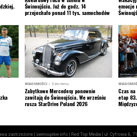
dzkiej.
Świnoujściu. Już do godz. 14
emocje 
przejechało ponad 11 tys. samochodów
Świnoujś
WIADOMOŚCI
3 dni temu
WIADOMOŚ
Zabytkowe Mercedesy ponownie
Czas na 
szka
zawitają do Świnoujścia. We wrześniu
etap 83.
rusza StarDrive Poland 2026
Międzyz
wa zastrzeżone | swinoujskie.info | Red Top Media | ul. Cyfrowa 6, 7