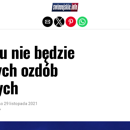
Exit mobile version
u nie będzie
ch ozdób
ych
na
29 listopada 2021
o