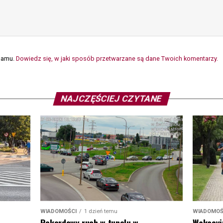
spamu.
Dowiedz się, w jaki sposób przetwarzane są dane Twoich komentarzy.
NAJCZĘŚCIEJ CZYTANE
WIADOMOŚCI
1 dzień temu
WIADOMOŚ
Rekordowy ruch w tunelu w
Wakacyj