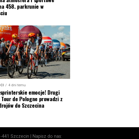
na 458. parkrunie w
ciu
CI
4 dni temu
sprinterskie emocje! Drugi
 Tour de Pologne prowadzi z
drojów do Szczecina
1-441 Szczecin | Napisz do nas: