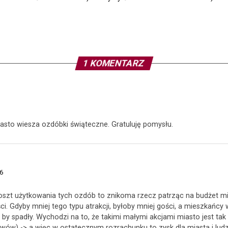
1 KOMENTARZ
asto wiesza ozdóbki świąteczne. Gratuluję pomysłu.
26
oszt użytkowania tych ozdób to znikoma rzecz patrząc na budżet mia
i. Gdyby mniej tego typu atrakcji, byłoby mniej gości, a mieszkańcy
y spadły. Wychodzi na to, że takimi małymi akcjami miasto jest tak 
wów) -> a więc w ostatecznym rozrachunku to zysk dla miasta i lud