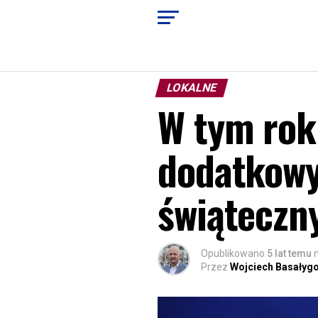
LOKALNE
W tym rok
dodatkowy
świąteczn
Opublikowano
5 lat temu
Przez
Wojciech Basałyg