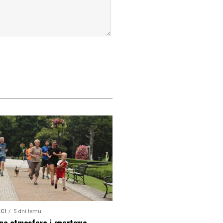
CI
5 dni temu
na atmosfera i sportowe