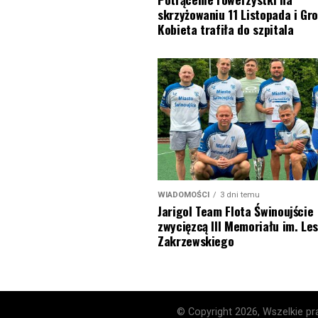
skrzyżowaniu 11 Listopada i Gro
Kobieta trafiła do szpitala
WIADOMOŚCI
3 dni temu
Jarigol Team Flota Świnoujście
zwycięzcą III Memoriału im. Le
Zakrzewskiego
© Copyright 2026, Wszelkie pra