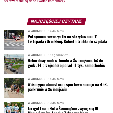
przetwarzane są dane Twoich komentarzy.
NAJCZĘŚCIEJ CZYTANE
WIADOMOŚCI
4 dni temu
Potrącenie rowerzystki na skrzyżowaniu 11
Listopada i Grodzkiej. Kobieta trafiła do szpitala
WIADOMOŚCI
17 godzin temu
Rekordowy ruch w tunelu w Świnoujściu. Już do
godz. 14 przejechało ponad 11 tys. samochodów
WIADOMOŚCI
4 dni temu
Wakacyjna atmosfera i sportowe emocje na 458.
parkrunie w Świnoujściu
WIADOMOŚCI
3 dni temu
Jarigol Team Flota Świnoujście zwycięzcą III