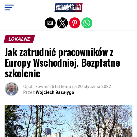
Exit mobile version
LOKALNE
Jak zatrudnić pracowników z
Europy Wschodniej. Bezpłatne
szkolenie
Opublikowano
5 lat temu
na
20 stycznia 2022
Przez
Wojciech Basałygo