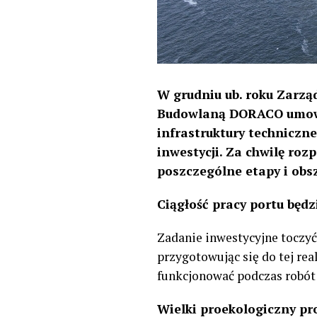
W grudniu ub. roku Zarząd
Budowlaną DORACO umowę
infrastruktury techniczne
inwestycji. Za chwilę ro
poszczególne etapy i obsz
Ciągłość pracy portu będ
Zadanie inwestycyjne toczy
przygotowując się do tej rea
funkcjonować podczas robót
Wielki proekologiczny pr