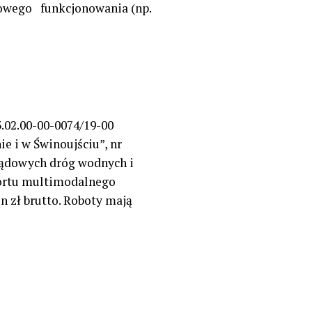
dłowego
funkcjonowania (np.
.02.00-00-0074/19-00
e i w Świnoujściu”, nr
dlądowych dróg wodnych i
portu multimodalnego
n zł brutto. Roboty mają