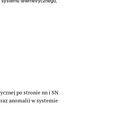
w systemu telemetrycznego,
ycznej po stronie nn i SN
oraz anomalii w systemie