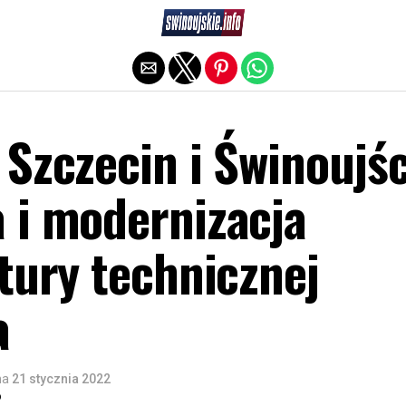
Exit mobile version
Szczecin i Świnoujśc
 i modernizacja
tury technicznej
a
na
21 stycznia 2022
o