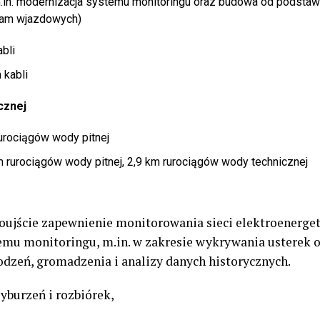
.in. modernizacja systemu monitoringu oraz budowa od podsta
ram wjazdowych)
bli
 kabli
cznej
urociągów wody pitnej
m rurociągów wody pitnej, 2,9 km rurociągów wody technicznej
noujście zapewnienie monitorowania sieci elektroenerget
emu monitoringu, m.in. w zakresie wykrywania usterek 
kodzeń, gromadzenia i analizy danych historycznych.
yburzeń i rozbiórek,