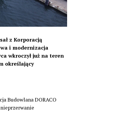
sał z Korporacją
wa i modernizacja
ca wkroczył już na teren
m określający
oracja Budowlana DORACO
y nieprzerwanie