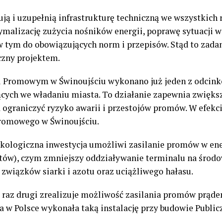
ą i uzupełnią infrastrukturę techniczną we wszystkich r
ymalizację zużycia nośników energii, poprawę sytuacji w
w tym do obowiązujących norm i przepisów. Stąd to zada
zny projektem.
 Promowym w Świnoujściu wykonano już jeden z odcink
ących we władaniu miasta. To działanie zapewnia zwięk
a ograniczyć ryzyko awarii i przestojów promów. W efekc
Promowego w Świnoujściu.
kologiczna inwestycja umożliwi zasilanie promów w ener
tów), czym zmniejszy oddziaływanie terminalu na środo
 związków siarki i azotu oraz uciążliwego hałasu.
raz drugi zrealizuje możliwość zasilania promów prąde
a w Polsce wykonała taką instalację przy budowie Publi