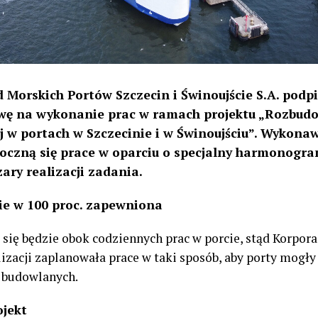
 Morskich Portów Szczecin i Świnoujście S.A. podpi
 na wykonanie prac w ramach projektu „Rozbudo
j w portach w Szczecinie i w Świnoujściu”. Wykonaw
zpoczną się prace w oparciu o specjalny harmonogra
ary realizacji zadania.
zie w 100 proc. zapewniona
ć się będzie obok codziennych prac w porcie, stąd Korp
lizacji zaplanowała prace w taki sposób, aby porty mogł
 budowlanych.
ojekt