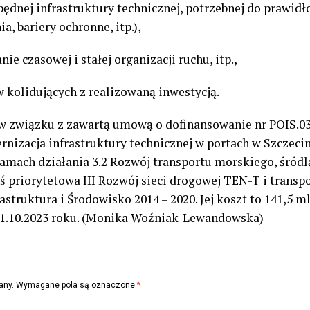
będnej infrastruktury technicznej, potrzebnej do prawi
, bariery ochronne, itp.),
ie czasowej i stałej organizacji ruchu, itp.,
w kolidujących z realizowaną inwestycją.
 w związku z zawartą umową o dofinansowanie nr POIS.03
nizacja infrastruktury technicznej w portach w Szczecini
ramach działania 3.2 Rozwój transportu morskiego, śró
ś priorytetowa III Rozwój sieci drogowej TEN-T i trans
truktura i Środowisko 2014 – 2020. Jej koszt to 141,5 ml
31.10.2023 roku. (Monika Woźniak-Lewandowska)
any.
Wymagane pola są oznaczone
*