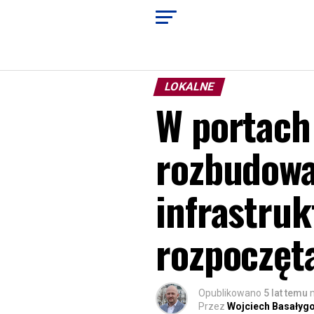
LOKALNE
W portach 
rozbudowa
infrastruk
rozpoczęt
Opublikowano
5 lat temu
Przez
Wojciech Basałyg