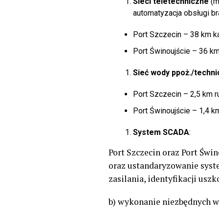
Sieci teletechniczne
(m
automatyzacja obsługi b
Port Szczecin – 38 km ka
Port Świnoujście – 36 km
Sieć wody ppoż./techni
Port Szczecin – 2,5 km r
Port Świnoujście – 1,4 k
System SCADA
:
Port Szczecin oraz Port Świ
oraz ustandaryzowanie syst
zasilania, identyfikacji usz
b) wykonanie niezbędnych w