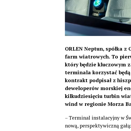
ORLEN Neptun, spółka z G
farm wiatrowych. To pier
który będzie kluczowym z
terminala korzystać będą
kontrakt podpisał z his
deweloperów morskiej ene
kilkudziesięciu turbin wi
wind w regionie Morza Ba
– Terminal instalacyjny w Ś
nową, perspektywiczną gałąź