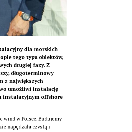
talacyjny dla morskich
opie tego typu obiektów,
ych drugiej fazy. Z
wszy, długoterminowy
m z największych
wo umożliwi instalację
m instalacyjnym offshore
re wind w Polsce. Budujemy
ie napędzała czystą i