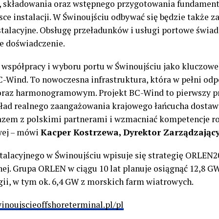
, składowania oraz wstępnego przygotowania fundament
sce instalacji. W Świnoujściu odbywać się będzie także
stalacyjne. Obsługę przeładunków i usługi portowe świad
e doświadczenie.
 współpracy i wyboru portu w Świnoujściu jako kluczowe
C-Wind. To nowoczesna infrastruktura, która w pełni o
az harmonogramowym. Projekt BC-Wind to pierwszy pr
kład realnego zaangażowania krajowego łańcucha dostaw 
azem z polskimi partnerami i wzmacniać kompetencje r
wej – mówi
Kacper Kostrzewa, Dyrektor Zarządzając
talacyjnego w Świnoujściu wpisuje się strategię ORLEN2
ej. Grupa ORLEN w ciągu 10 lat planuje osiągnąć 12,8 
ii, w tym ok. 6,4 GW z morskich farm wiatrowych.
winoujscieoffshoreterminal.pl/pl