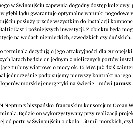
jnego w Świnoujściu zapewnia dogodny dostęp kolejowy, 
 w głębi lądu gwarantuje optymalne warunki pogodowe w 
noujściu posłuży przede wszystkim do instalacji kompon
ltic East i późniejszych inwestycji. Z obiektu będą mog
estycje na wodach niemieckich, szwedzkich czy duńskich.
 terminala decydują o jego atrakcyjności dla europejsk
zych latach będzie on jednym z nielicznych portów instal
jące turbiny wiatrowe o mocy ok. 15 MW. Już dziś zainte
inal jednocześnie podpisujemy pierwszy kontrakt na je
loperów morskiej energetyki na świecie – mówi
Janusz 
 Neptun z hiszpańsko-francuskim konsorcjum Ocean W
rminala. Będzie on wykorzystywany przy realizacji proje
j od portu w Świnoujściu o około 150 mil morskich, czyl