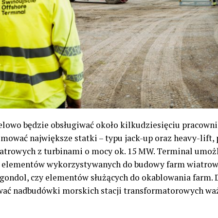
elowo będzie obsługiwać około kilkudziesięciu pracowni
mować największe statki – typu jack-up oraz heavy-lift, 
atrowych z turbinami o mocy ok. 15 MW. Terminal umożl
e elementów wykorzystywanych do budowy farm wiatrow
 gondol, czy elementów służących do okablowania farm. 
ać nadbudówki morskich stacji transformatorowych waż