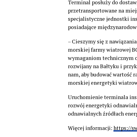
Terminal posłuży do dostaw
przetransportowane na miej
specjalistyczne jednostki in
posiadające międzynarodow
– Cieszymy się z nawiązania
morskiej farmy wiatrowej B
wymaganiom technicznym or
rozwijany na Bałtyku i przy
nam, aby budować wartość r
morskiej energetyki wiatro
Uruchomienie terminala ins
rozwój energetyki odnawialn
odnawialnych źródłach energ
Więcej informacji:
https://s