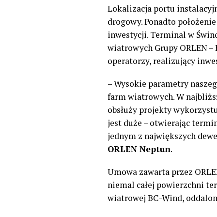
Lokalizacja portu instalacy
drogowy. Ponadto położenie
inwestycji. Terminal w Świ
wiatrowych Grupy ORLEN – Ba
operatorzy, realizujący inw
– Wysokie parametry naszego
farm wiatrowych. W najbliżs
obsłuży projekty wykorzystu
jest duże – otwierając term
jednym z największych dewe
ORLEN Neptun
.
Umowa zawarta przez ORLEN
niemal całej powierzchni te
wiatrowej BC-Wind, oddalone