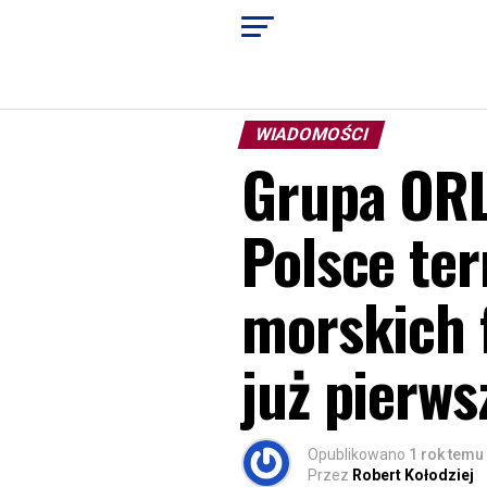
WIADOMOŚCI
Grupa ORL
Polsce ter
morskich 
już pierws
Opublikowano
1 rok temu
Przez
Robert Kołodziej