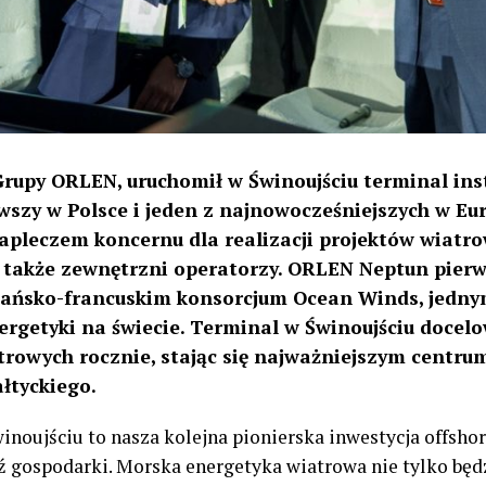
rupy ORLEN, uruchomił w Świnoujściu terminal ins
wszy w Polsce i jeden z najnowocześniejszych w Eur
apleczem koncernu dla realizacji projektów wiatrow
 także zewnętrzni operatorzy. ORLEN Neptun pier
zpańsko-francuskim konsorcjum Ocean Winds, jedny
rgetyki na świecie. Terminal w Świnoujściu docelo
atrowych rocznie, stając się najważniejszym centru
łtyckiego.
winoujściu to nasza kolejna pionierska inwestycja offsho
 gospodarki. Morska energetyka wiatrowa nie tylko będz