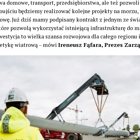
wa domowe, transport, przedsiębiorstwa, ale też pozwol
oujściu będziemy realizować kolejne projekty na morzu,
łowę. Już dziś mamy podpisany kontrakt z jednym ze świ
óre pozwolą wykorzystać istniejącą infrastrukturę do
westycja to wielka szansa rozwojowa dla całego regionu i
getykę wiatrową – mówi
Ireneusz Fąfara, Prezes Zar