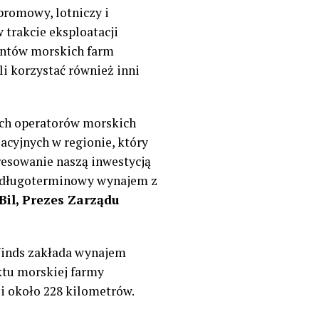
promowy, lotniczy i
trakcie eksploatacji
entów morskich farm
li korzystać również inni
ich operatorów morskich
acyjnych w regionie, który
resowanie naszą inwestycją
go długoterminowy wynajem z
Bil, Prezes Zarządu
inds zakłada wynajem
ktu morskiej farmy
i około 228 kilometrów.