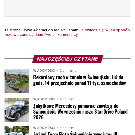
Ta strona używa Akismet do redukcji spamu.
Dowiedz się, w jaki sposób
przetwarzane są dane Twoich komentarzy.
NAJCZĘŚCIEJ CZYTANE
WIADOMOŚCI
2 dni temu
Rekordowy ruch w tunelu w Świnoujściu. Już do
godz. 14 przejechało ponad 11 tys. samochodów
WIADOMOŚCI
4 dni temu
Zabytkowe Mercedesy ponownie zawitają do
Świnoujścia. We wrześniu rusza StarDrive Poland
2026
WIADOMOŚCI
4 dni temu
Jarigol Team Flota Świnoujście zwycięzcą III