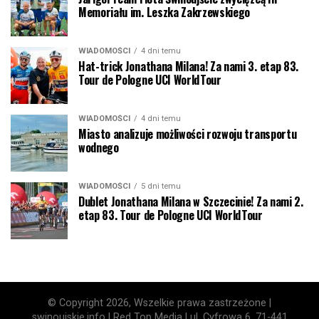
Memoriału im. Leszka Zakrzewskiego
WIADOMOŚCI
4 dni temu
Hat-trick Jonathana Milana! Za nami 3. etap 83.
Tour de Pologne UCI WorldTour
WIADOMOŚCI
4 dni temu
Miasto analizuje możliwości rozwoju transportu
wodnego
WIADOMOŚCI
5 dni temu
Dublet Jonathana Milana w Szczecinie! Za nami 2.
etap 83. Tour de Pologne UCI WorldTour
© Copyright 2026, Wszelkie prawa zastrzeżone |
swinoujskie.info | Red Top Media | ul. Cyfrowa 6, 71-441