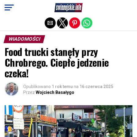
Exit mobile version
WIADOMOŚCI
Food trucki stanęły przy
Chrobrego. Ciepłe jedzenie
czeka!
Opublikowano
1 rok temu
na
16 czerwca 2025
Przez
Wojciech Basałygo