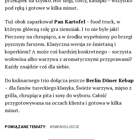
przekąsek na szybko. Hot dogi, tosty, kanapki – wszystko
pod ręką i gotowe w kilka minut.
Tuż obok zaparkował
Pan Kartofel
– food truck, w
którym główną rolę gra ziemniak. I to nie byle jaki!
Pieczony na chrupiąco, a w środku wypełniony po brzegi
pysznym farszem. Klasyczna wersja ze śmietaną i
koperkiem? A może coś bardziej konkretnego – soczysta
wołowina albo warzywa z aromatycznymi przyprawami?
Każdy znajdzie coś dla siebie.
Do kulinarnego trio dołącza jeszcze
Berlin Döner Kebap
– dla fanów tureckiego klasyka. Świeże warzywa, mięso z
grilla, chrupiąca pita i sosy do wyboru. Całość
przygotowywana na oczach klienta i gotowa w kilka
minut.
POWIĄZANE TEMATY:
SWINOUJSCIE