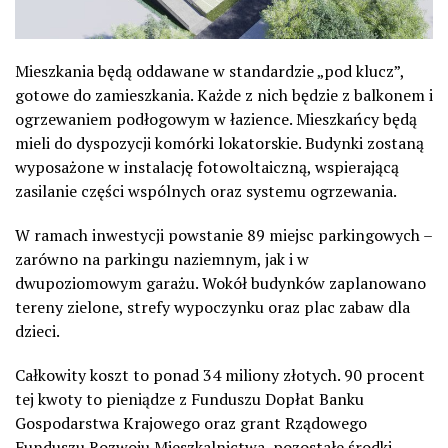
Mieszkania będą oddawane w standardzie „pod klucz”,
gotowe do zamieszkania. Każde z nich będzie z balkonem i
ogrzewaniem podłogowym w łazience. Mieszkańcy będą
mieli do dyspozycji komórki lokatorskie. Budynki zostaną
wyposażone w instalację fotowoltaiczną, wspierającą
zasilanie części wspólnych oraz systemu ogrzewania.
W ramach inwestycji powstanie 89 miejsc parkingowych –
zarówno na parkingu naziemnym, jak i w
dwupoziomowym garażu. Wokół budynków zaplanowano
tereny zielone, strefy wypoczynku oraz plac zabaw dla
dzieci.
Całkowity koszt to ponad 34 miliony złotych. 90 procent
tej kwoty to pieniądze z Funduszu Dopłat Banku
Gospodarstwa Krajowego oraz grant Rządowego
Funduszu Rozwoju Mieszkalnictwa, pozostałe środki