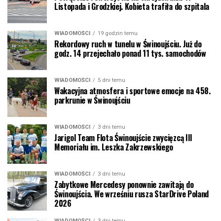
Listopada i Grodzkiej. Kobieta trafiła do szpitala
WIADOMOŚCI
19 godzin temu
Rekordowy ruch w tunelu w Świnoujściu. Już do
godz. 14 przejechało ponad 11 tys. samochodów
WIADOMOŚCI
5 dni temu
Wakacyjna atmosfera i sportowe emocje na 458.
parkrunie w Świnoujściu
WIADOMOŚCI
3 dni temu
Jarigol Team Flota Świnoujście zwycięzcą III
Memoriału im. Leszka Zakrzewskiego
WIADOMOŚCI
3 dni temu
Zabytkowe Mercedesy ponownie zawitają do
Świnoujścia. We wrześniu rusza StarDrive Poland
2026
WIADOMOŚCI
3 dni temu