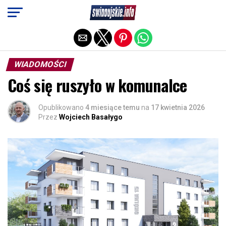
Exit mobile version
WIADOMOŚCI
Coś się ruszyło w komunalce
Opublikowano
4 miesiące temu
na
17 kwietnia 2026
Przez
Wojciech Basałygo