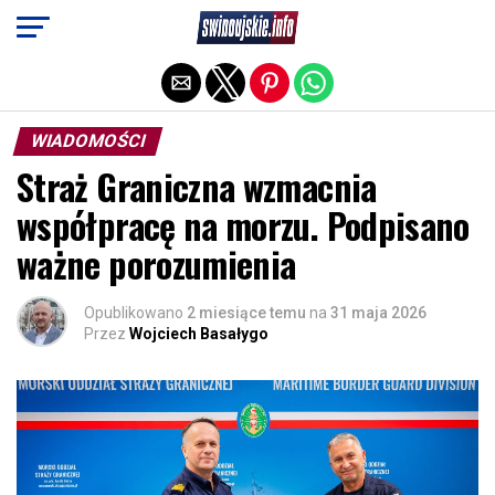
Exit mobile version
WIADOMOŚCI
Straż Graniczna wzmacnia
współpracę na morzu. Podpisano
ważne porozumienia
Opublikowano
2 miesiące temu
na
31 maja 2026
Przez
Wojciech Basałygo