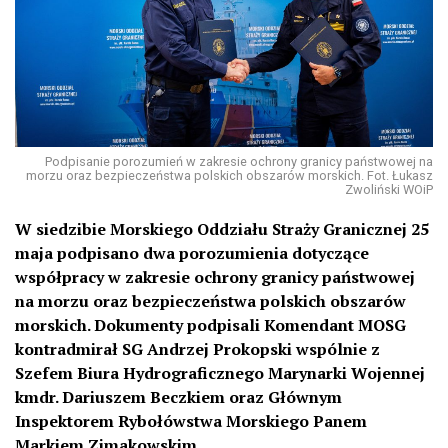
Podpisanie porozumień w zakresie ochrony granicy państwowej na
morzu oraz bezpieczeństwa polskich obszarów morskich. Fot. Łukasz
Zwoliński WOiP
W siedzibie Morskiego Oddziału Straży Granicznej 25
maja podpisano dwa porozumienia dotyczące
współpracy w zakresie ochrony granicy państwowej
na morzu oraz bezpieczeństwa polskich obszarów
morskich. Dokumenty podpisali Komendant MOSG
kontradmirał SG Andrzej Prokopski wspólnie z
Szefem Biura Hydrograficznego Marynarki Wojennej
kmdr. Dariuszem Beczkiem oraz Głównym
Inspektorem Rybołówstwa Morskiego Panem
Markiem Zimakowskim.