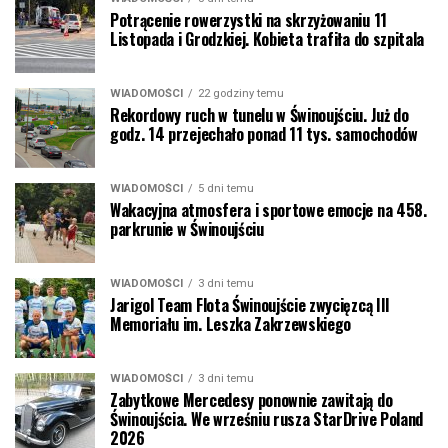
Potrącenie rowerzystki na skrzyżowaniu 11
Listopada i Grodzkiej. Kobieta trafiła do szpitala
WIADOMOŚCI
22 godziny temu
Rekordowy ruch w tunelu w Świnoujściu. Już do
godz. 14 przejechało ponad 11 tys. samochodów
WIADOMOŚCI
5 dni temu
Wakacyjna atmosfera i sportowe emocje na 458.
parkrunie w Świnoujściu
WIADOMOŚCI
3 dni temu
Jarigol Team Flota Świnoujście zwycięzcą III
Memoriału im. Leszka Zakrzewskiego
WIADOMOŚCI
3 dni temu
Zabytkowe Mercedesy ponownie zawitają do
Świnoujścia. We wrześniu rusza StarDrive Poland
2026