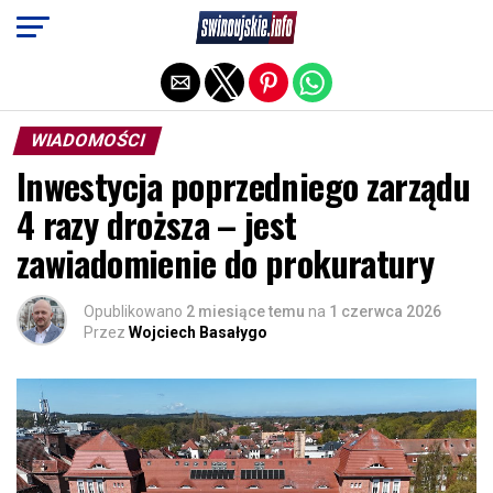
Exit mobile version
WIADOMOŚCI
Inwestycja poprzedniego zarządu
4 razy droższa – jest
zawiadomienie do prokuratury
Opublikowano
2 miesiące temu
na
1 czerwca 2026
Przez
Wojciech Basałygo