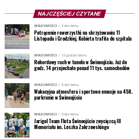
NAJCZĘŚCIEJ CZYTANE
WIADOMOŚCI
4 dni temu
Potrącenie rowerzystki na skrzyżowaniu 11
Listopada i Grodzkiej. Kobieta trafiła do szpitala
WIADOMOŚCI
15 godzin temu
Rekordowy ruch w tunelu w Świnoujściu. Już do
godz. 14 przejechało ponad 11 tys. samochodów
WIADOMOŚCI
4 dni temu
Wakacyjna atmosfera i sportowe emocje na 458.
parkrunie w Świnoujściu
WIADOMOŚCI
3 dni temu
Jarigol Team Flota Świnoujście zwycięzcą III
Memoriału im. Leszka Zakrzewskiego