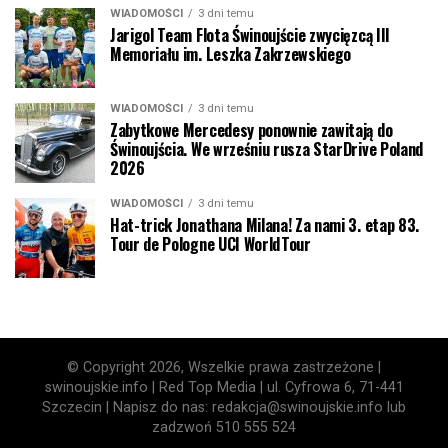
WIADOMOŚCI
3 dni temu
Jarigol Team Flota Świnoujście zwycięzcą III
Memoriału im. Leszka Zakrzewskiego
WIADOMOŚCI
3 dni temu
Zabytkowe Mercedesy ponownie zawitają do
Świnoujścia. We wrześniu rusza StarDrive Poland
2026
WIADOMOŚCI
3 dni temu
Hat-trick Jonathana Milana! Za nami 3. etap 83.
Tour de Pologne UCI WorldTour
© Copyright 2026, Wszelkie prawa zastrzeżone |
swinoujskie.info | Red Top Media | ul. Cyfrowa 6, 71-441
Szczecin | Napisz do nas: redakcja@swinoujskie.info lub
zadzwoń 510 555 524