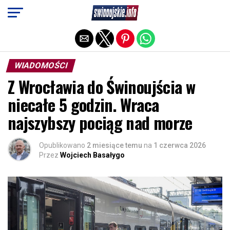
Exit mobile version
WIADOMOŚCI
Z Wrocławia do Świnoujścia w
niecałe 5 godzin. Wraca
najszybszy pociąg nad morze
Opublikowano
2 miesiące temu
na
1 czerwca 2026
Przez
Wojciech Basałygo