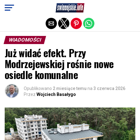
Exit mobile version
WIADOMOŚCI
Już widać efekt. Przy
Modrzejewskiej rośnie nowe
osiedle komunalne
Opublikowano
2 miesiące temu
na
3 czerwca 2026
Przez
Wojciech Basałygo