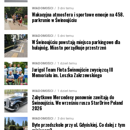
WIADOMOŚCI
3 dni temu
Wakacyjna atmosfera i sportowe emocje na 458.
parkrunie w Świnoujściu
WIADOMOŚCI
5 dni temu
W Świnoujściu powstają miejsca parkingowe dla
hulajnóg. Miasto porządkuje przestrzeń
WIADOMOŚCI
1 dzień temu
Jarigol Team Flota Świnoujście zwycięzcą III
Memoriału im. Leszka Zakrzewskiego
WIADOMOŚCI
1 dzień temu
Zabytkowe Mercedesy ponownie zawitają do
Świnoujścia. We wrześniu rusza StarDrive Poland
2026
WIADOMOŚCI
3 dni temu
Byłe przedszkole przy ul. Gdyńskiej. Co dalej z tym