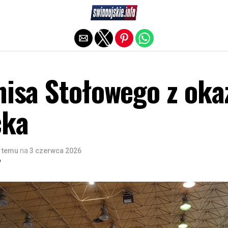
Exit mobile version
nisa Stołowego z okaz
cka
 temu
na
3 czerwca 2026
o