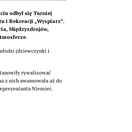
ciu odbył się Turniej
 i Rekreacji „Wyspiarz”.
ia, Międzyzdrojów,
atmosferze.
młodsi (dziewczynki i
.
stanowiły rywalizować
na z nich awansowała aż do
reprezentanta Niemiec.