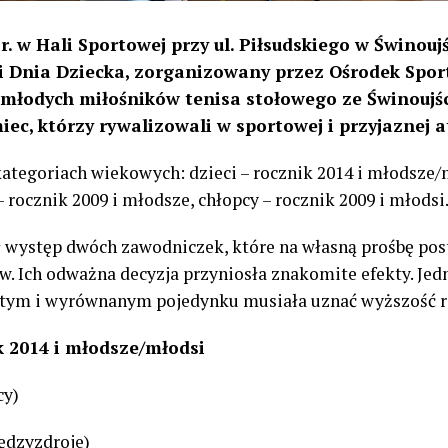
. w Hali Sportowej przy ul. Piłsudskiego w Świnoujś
i Dnia Dziecka, zorganizowany przez Ośrodek Sportu
łodych miłośników tenisa stołowego ze Świnoujśc
ec, którzy rywalizowali w sportowej i przyjaznej 
kategoriach wiekowych: dzieci – rocznik 2014 i młodsze/
 rocznik 2009 i młodsze, chłopcy – rocznik 2009 i młodsi
 występ dwóch zawodniczek, które na własną prośbę po
w. Ich odważna decyzja przyniosła znakomite efekty. Jed
ciętym i wyrównanym pojedynku musiała uznać wyższość 
k 2014 i młodsze/młodsi
cy)
ędzyzdroje)