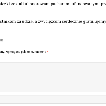
niczki zostali uhonorowani pucharami ufundowanymi prz
tnikom za udział a zwycięzcom serdecznie gratulujemy
IE
any.
Wymagane pola są oznaczone
*