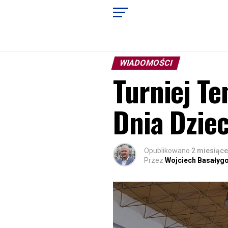
WIADOMOŚCI
Turniej Te
Dnia Dzie
Opublikowano
2 miesiące
Przez
Wojciech Basałyg