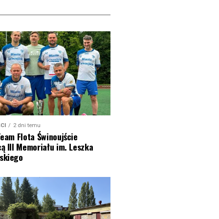
CI
2 dni temu
Team Flota Świnoujście
ą III Memoriału im. Leszka
skiego