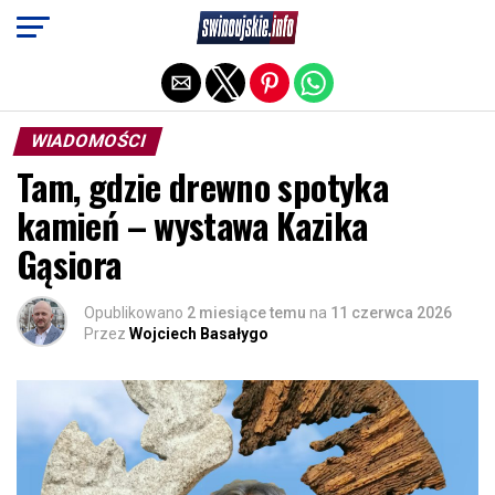
Exit mobile version
WIADOMOŚCI
Tam, gdzie drewno spotyka
kamień – wystawa Kazika
Gąsiora
Opublikowano
2 miesiące temu
na
11 czerwca 2026
Przez
Wojciech Basałygo