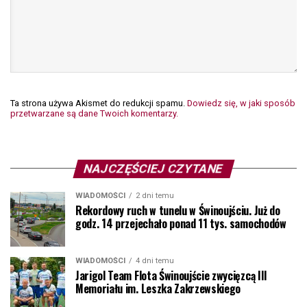
Ta strona używa Akismet do redukcji spamu.
Dowiedz się, w jaki sposób
przetwarzane są dane Twoich komentarzy.
NAJCZĘŚCIEJ CZYTANE
WIADOMOŚCI
2 dni temu
Rekordowy ruch w tunelu w Świnoujściu. Już do
godz. 14 przejechało ponad 11 tys. samochodów
WIADOMOŚCI
4 dni temu
Jarigol Team Flota Świnoujście zwycięzcą III
Memoriału im. Leszka Zakrzewskiego