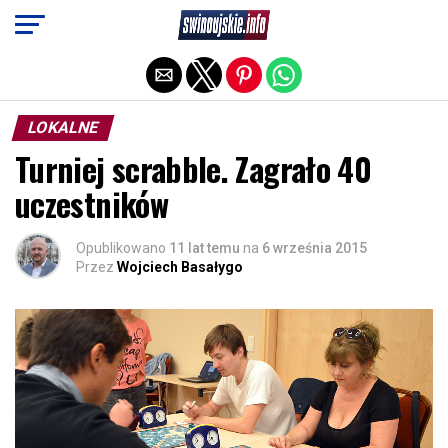
Exit mobile version
LOKALNE
Turniej scrabble. Zagrało 40
uczestników
Opublikowano
11 lat temu
na
6 września 2015
Przez
Wojciech Basałygo