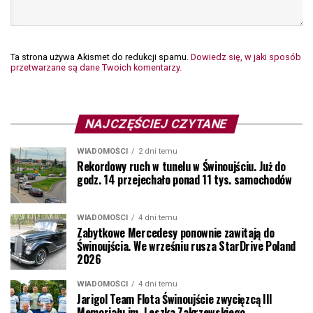
Ta strona używa Akismet do redukcji spamu.
Dowiedz się, w jaki sposób
przetwarzane są dane Twoich komentarzy.
NAJCZĘŚCIEJ CZYTANE
WIADOMOŚCI
2 dni temu
Rekordowy ruch w tunelu w Świnoujściu. Już do
godz. 14 przejechało ponad 11 tys. samochodów
WIADOMOŚCI
4 dni temu
Zabytkowe Mercedesy ponownie zawitają do
Świnoujścia. We wrześniu rusza StarDrive Poland
2026
WIADOMOŚCI
4 dni temu
Jarigol Team Flota Świnoujście zwycięzcą III
Memoriału im. Leszka Zakrzewskiego