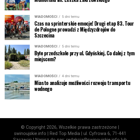
WIADOMOŚCI
5 dni temu
Czas na sprinterskie emocje! Drugi etap 83. Tour
de Pologne prowadzi z Międzyzdrojów do
Szczecina
WIADOMOŚCI
5 dni temu
Byłe przedszkole przy ul. Gdyńskiej. Co dalej z tym
miejscem?
WIADOMOŚCI
4 dni temu
Miasto analizuje możliwości rozwoju transportu
wodnego
© Copyright 2026, Wszelkie prawa zastrzeżone |
swinoujskie.info | Red Top Media | ul. Cyfrowa 6, 71-441
Szczecin | Napisz do nas: redakcja@swinoujskie.info lub