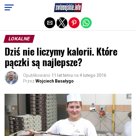
Exit mobile version
LOKALNE
Dziś nie liczymy kalorii. Które
pączki są najlepsze?
Opublikowano
11 lat temu
na
4 lutego 2016
Przez
Wojciech Basałygo