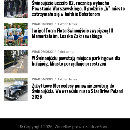
Świnoujście uczciło 82. rocznicę wybuchu
Powstania Warszawskiego. O godzinie „W” miasto
zatrzymało się w hołdzie Bohaterom
WIADOMOŚCI
1 dzień temu
Jarigol Team Flota Świnoujście zwycięzcą III
Memoriału im. Leszka Zakrzewskiego
WIADOMOŚCI
4 dni temu
W Świnoujściu powstają miejsca parkingowe dla
hulajnóg. Miasto porządkuje przestrzeń
WIADOMOŚCI
1 dzień temu
Zabytkowe Mercedesy ponownie zawitają do
Świnoujścia. We wrześniu rusza StarDrive Poland
2026
© Copyright 2026, Wszelkie prawa zastrzeżone |