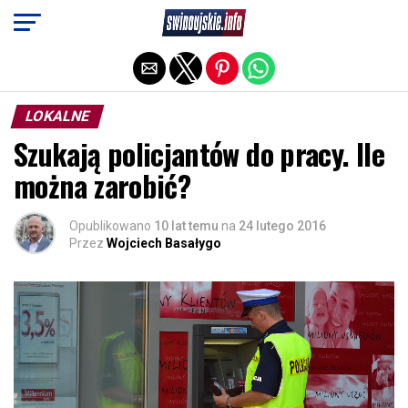
Exit mobile version
LOKALNE
Szukają policjantów do pracy. Ile
można zarobić?
Opublikowano
10 lat temu
na
24 lutego 2016
Przez
Wojciech Basałygo