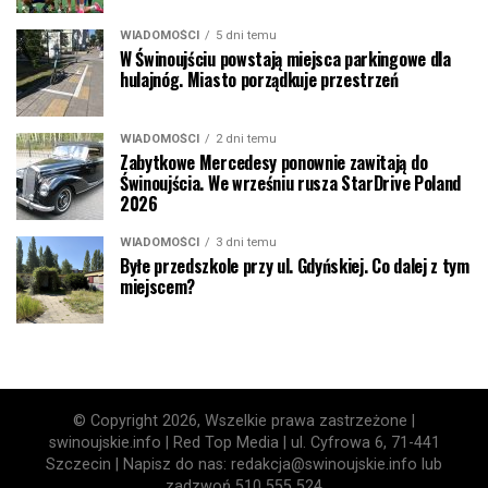
WIADOMOŚCI
5 dni temu
W Świnoujściu powstają miejsca parkingowe dla
hulajnóg. Miasto porządkuje przestrzeń
WIADOMOŚCI
2 dni temu
Zabytkowe Mercedesy ponownie zawitają do
Świnoujścia. We wrześniu rusza StarDrive Poland
2026
WIADOMOŚCI
3 dni temu
Byłe przedszkole przy ul. Gdyńskiej. Co dalej z tym
miejscem?
© Copyright 2026, Wszelkie prawa zastrzeżone |
swinoujskie.info | Red Top Media | ul. Cyfrowa 6, 71-441
Szczecin | Napisz do nas: redakcja@swinoujskie.info lub
zadzwoń 510 555 524