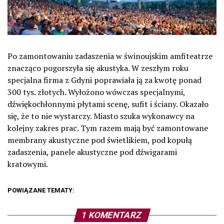
Po zamontowaniu zadaszenia w świnoujskim amfiteatrze
znacząco pogorszyła się akustyka. W zeszłym roku
specjalna firma z Gdyni poprawiała ją za kwotę ponad
300 tys. złotych. Wyłożono wówczas specjalnymi,
dźwiękochłonnymi płytami scenę, sufit i ściany. Okazało
się, że to nie wystarczy. Miasto szuka wykonawcy na
kolejny zakres prac. Tym razem mają być zamontowane
m
embrany akustyczne pod
ś
wietlikiem, pod kopu
łą
zadaszenia, panele akustyczne pod d
ź
wigarami
kratowymi.
POWIĄZANE TEMATY:
1 KOMENTARZ