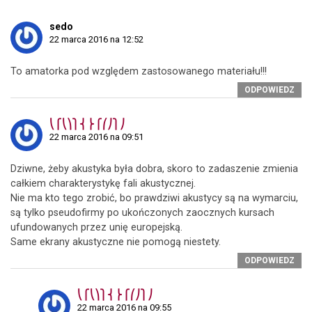
sedo
22 marca 2016 na 12:52
To amatorka pod względem zastosowanego materiału!!!
ODPOWIEDZ
⎝⎧⎝⎞⎫⎨⎬⎧⎛⎠⎫⎠
22 marca 2016 na 09:51
Dziwne, żeby akustyka była dobra, skoro to zadaszenie zmienia
całkiem charakterystykę fali akustycznej.
Nie ma kto tego zrobić, bo prawdziwi akustycy są na wymarciu,
są tylko pseudofirmy po ukończonych zaocznych kursach
ufundowanych przez unię europejską.
Same ekrany akustyczne nie pomogą niestety.
ODPOWIEDZ
⎝⎧⎝⎞⎫⎨⎬⎧⎛⎠⎫⎠
22 marca 2016 na 09:55