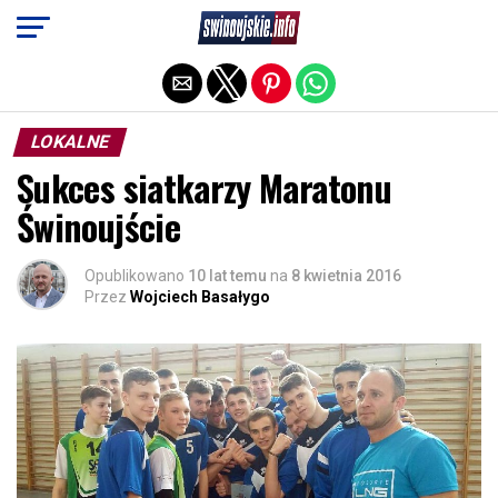
Exit mobile version
LOKALNE
Sukces siatkarzy Maratonu
Świnoujście
Opublikowano
10 lat temu
na
8 kwietnia 2016
Przez
Wojciech Basałygo