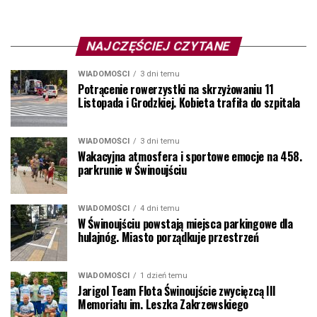
NAJCZĘŚCIEJ CZYTANE
WIADOMOŚCI
3 dni temu
Potrącenie rowerzystki na skrzyżowaniu 11
Listopada i Grodzkiej. Kobieta trafiła do szpitala
WIADOMOŚCI
3 dni temu
Wakacyjna atmosfera i sportowe emocje na 458.
parkrunie w Świnoujściu
WIADOMOŚCI
4 dni temu
W Świnoujściu powstają miejsca parkingowe dla
hulajnóg. Miasto porządkuje przestrzeń
WIADOMOŚCI
1 dzień temu
Jarigol Team Flota Świnoujście zwycięzcą III
Memoriału im. Leszka Zakrzewskiego