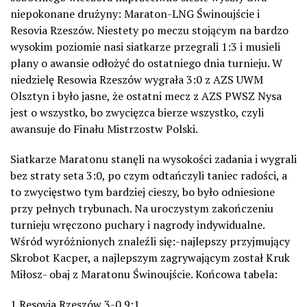
niepokonane drużyny: Maraton-LNG Świnoujście i
Resovia Rzeszów. Niestety po meczu stojącym na bardzo
wysokim poziomie nasi siatkarze przegrali 1:3 i musieli
plany o awansie odłożyć do ostatniego dnia turnieju. W
niedzielę Resowia Rzeszów wygrała 3:0 z AZS UWM
Olsztyn i było jasne, że ostatni mecz z AZS PWSZ Nysa
jest o wszystko, bo zwycięzca bierze wszystko, czyli
awansuje do Finału Mistrzostw Polski.
Siatkarze Maratonu stanęli na wysokości zadania i wygrali
bez straty seta 3:0, po czym odtańczyli taniec radości, a
to zwycięstwo tym bardziej cieszy, bo było odniesione
przy pełnych trybunach. Na uroczystym zakończeniu
turnieju wręczono puchary i nagrody indywidualne.
Wśród wyróżnionych znaleźli się:-najlepszy przyjmujący
Skrobot Kacper, a najlepszym zagrywającym został Kruk
Miłosz- obaj z Maratonu Świnoujście. Końcowa tabela:
1.Resovia Rzeszów 3-0 9:1