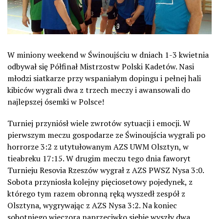
W miniony weekend w Świnoujściu w dniach 1-3 kwietnia
odbywał się Półfinał Mistrzostw Polski Kadetów. Nasi
młodzi siatkarze przy wspaniałym dopingu i pełnej hali
kibiców wygrali dwa z trzech meczy i awansowali do
najlepszej ósemki w Polsce!
Turniej przyniósł wiele zwrotów sytuacji i emocji. W
pierwszym meczu gospodarze ze Świnoujścia wygrali po
horrorze 3:2 z utytułowanym AZS UWM Olsztyn, w
tieabreku 17:15. W drugim meczu tego dnia faworyt
Turnieju Resovia Rzeszów wygrał z AZS PWSZ Nysa 3:0.
Sobota przyniosła kolejny pięciosetowy pojedynek, z
którego tym razem obronną ręką wyszedł zespół z
Olsztyna, wygrywając z AZS Nysa 3:2. Na koniec
sobotniego wieczora naprzeciwko siebie wyszły dwa