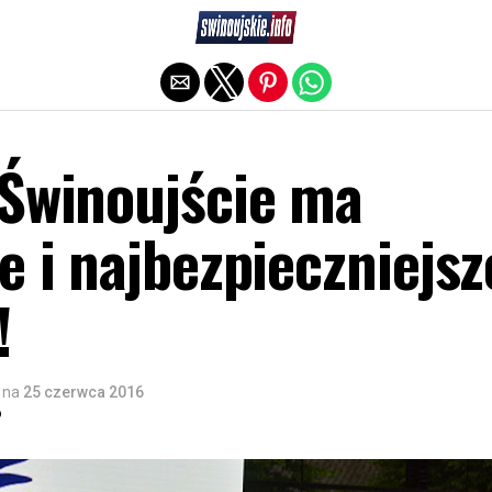
Exit mobile version
 Świnoujście ma
e i najbezpieczniejsz
!
na
25 czerwca 2016
o