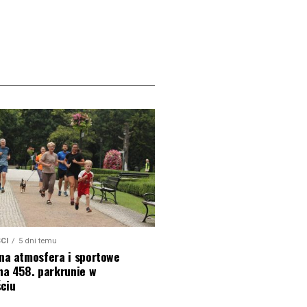
CI
5 dni temu
na atmosfera i sportowe
na 458. parkrunie w
ciu