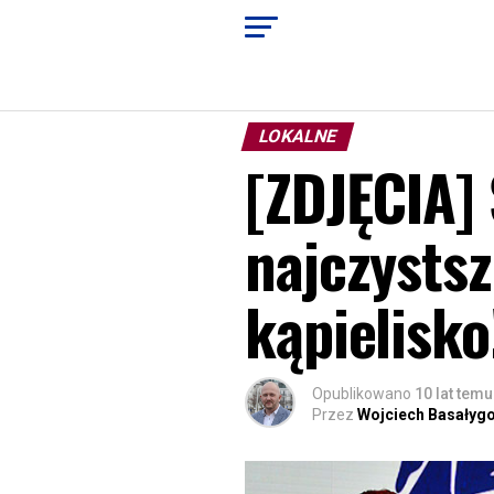
LOKALNE
[ZDJĘCIA]
najczystsz
kąpielisko
Opublikowano
10 lat temu
Przez
Wojciech Basałyg