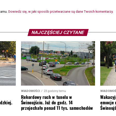
spamu.
Dowiedz się, w jaki sposób przetwarzane są dane Twoich komentarzy.
NAJCZĘŚCIEJ CZYTANE
WIADOMOŚ
WIADOMOŚCI
23 godziny temu
Wakacyj
Rekordowy ruch w tunelu w
emocje 
dzkiej.
Świnoujściu. Już do godz. 14
Świnoujś
przejechało ponad 11 tys. samochodów