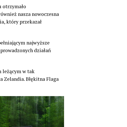
du otrzymało
 również nasza nowoczesna
ia, który przekazał
pełniającym najwyższe
z prowadzonych działań
m leżącym w tak
a Zelandia. Błękitna Flaga