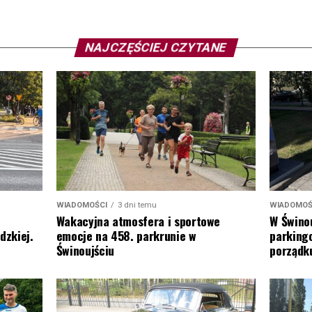
NAJCZĘŚCIEJ CZYTANE
WIADOMOŚ
WIADOMOŚCI
3 dni temu
W Świnou
Wakacyjna atmosfera i sportowe
parking
dzkiej.
emocje na 458. parkrunie w
porządk
Świnoujściu