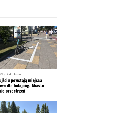
CI
4 dni temu
jściu powstają miejsca
owe dla hulajnóg. Miasto
uje przestrzeń