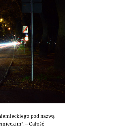
-niemieckiego pod nazwą
emieckim”. – Całość