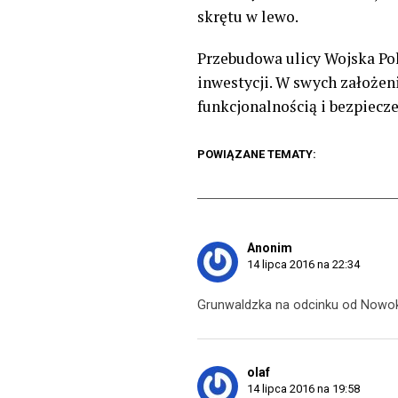
skrętu w lewo.
Przebudowa ulicy Wojska Pol
inwestycji. W swych założen
funkcjonalnością i bezpiecz
POWIĄZANE TEMATY:
Anonim
14 lipca 2016 na 22:34
Grunwaldzka na odcinku od Nowokar
olaf
14 lipca 2016 na 19:58