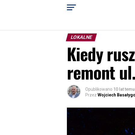
LOKALNE
Kiedy rus
remont ul
Opublikowano
10 lat temu
Przez
Wojciech Basałyg