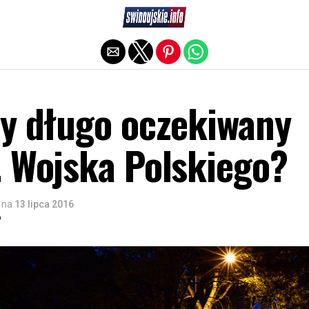
Exit mobile version
zy długo oczekiwany
. Wojska Polskiego?
na
13 lipca 2016
o