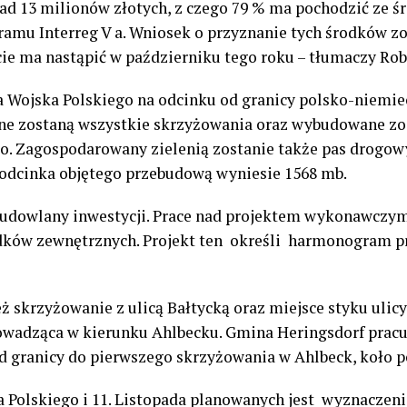
ad 13 milionów złotych, z czego 79 % ma pochodzić ze ś
mu Interreg V a. Wniosek o przyznanie tych środków zo
ie ma nastąpić w październiku tego roku – tłumaczy Robe
 Wojska Polskiego na odcinku od granicy polsko-niemiec
ne zostaną wszystkie skrzyżowania oraz wybudowane zo
go. Zagospodarowany zielenią zostanie także pas drogow
 odcinka objętego przebudową wyniesie 1568 mb.
 budowlany inwestycji. Prace nad projektem wykonawczy
dków zewnętrznych. Projekt ten określi harmonogram pra
ż skrzyżowanie z ulicą Bałtycką oraz miejsce styku ulic
wadząca w kierunku Ahlbecku. Gmina Heringsdorf pracu
 od granicy do pierwszego skrzyżowania w Ahlbeck, koło 
a Polskiego i 11. Listopada planowanych jest wyznacz