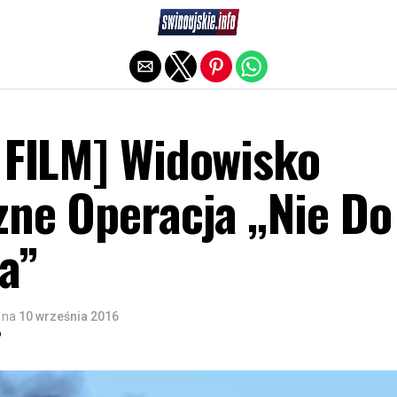
Exit mobile version
 FILM] Widowisko
zne Operacja „Nie Do
a”
na
10 września 2016
o