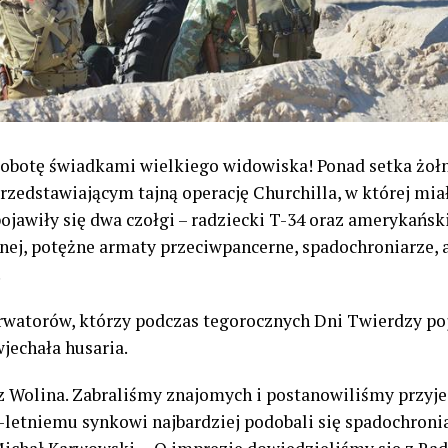
 sobotę świadkami wielkiego widowiska! Ponad setka żołn
zedstawiającym tajną operację Churchilla, w której mia
ojawiły się dwa czołgi – radziecki T-34 oraz amerykańsk
ej, potężne armaty przeciwpancerne, spadochroniarze, 
.
watorów, którzy podczas tegorocznych Dni Twierdzy poja
jechała husaria.
 z Wolina. Zabraliśmy znajomych i postanowiliśmy przyje
letniemu synkowi najbardziej podobali się spadochronia