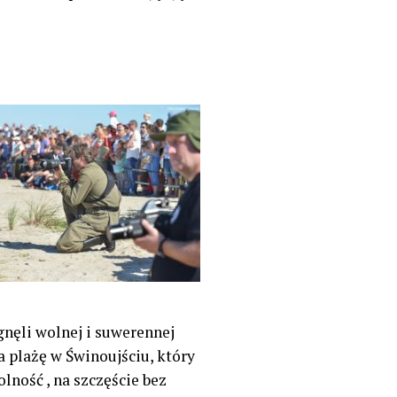
nęli wolnej i suwerennej
 plażę w Świnoujściu, który
olność , na szczęście bez