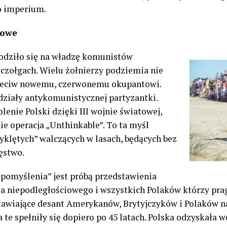
o imperium.
iowe
godziło się na władzę komunistów
czołgach. Wielu żołnierzy podziemia nie
przeciw nowemu, czerwonemu okupantowi.
ziały antykomunistycznej partyzantki.
lenie Polski dzięki III wojnie światowej,
ie operacja „Unthinkable”. To ta myśl
klętych” walczących w lasach, będących bez
ęstwo.
pomyślenia” jest próbą przedstawienia
a niepodległościowego i wszystkich Polaków którzy prag
awiające desant Amerykanów, Brytyjczyków i Polaków na
 te spełniły się dopiero po 45 latach. Polska odzyskała w