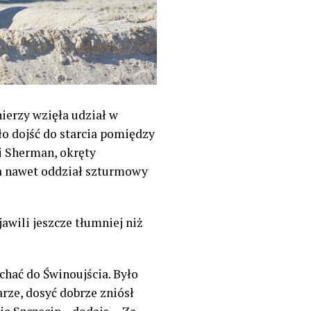
ierzy wzięła udział w
ło dojść do starcia pomiędzy
i Sherman, okręty
a nawet oddział szturmowy
wili jeszcze tłumniej niż
chać do Świnoujścia. Było
rze, dosyć dobrze zniósł