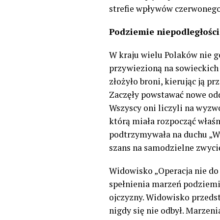
strefie wpływów czerwoneg
Podziemie niepodległośc
W kraju wielu Polaków nie 
przywiezioną na sowieckich 
złożyło broni, kierując ją 
Zaczęły powstawać nowe odd
Wszyscy oni liczyli na wyzwo
którą miała rozpocząć właśn
podtrzymywała na duchu „Wy
szans na samodzielne zwyci
Widowisko „Operacja nie do 
spełnienia marzeń podziemi
ojczyzny. Widowisko przedst
nigdy się nie odbył. Marzenia