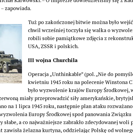
chał Karwowski. – O imprezie dowiedzieliśmy się z Radia
 – zapowiada.
Tuż po zakończonej bitwie można było wejść
chwil wcześniej toczyła się walka o wyzwole
robili sobie pamiątkowe zdjęcia z rekonstru
USA, ZSSR i polskich.
III wojna Churchila
Operacja „Unthinkable” (pol. „Nie do pomyśl
kwietniu 1945 roku na polecenie Winstona C
było wyzwolenie krajów Europy Środkowej, w
zerwoną miały przeprowadzić siły amerykańskie, brytyjski
o na 1 lipca 1945 roku, następnie plan ataku rozważano 
a wyzwolenia Europy Środkowej spod panowania Związku 
 słabe, a co najważniejsze zabrakło zdecydowanej woli po
t zawisła żelazna kurtyna, oddzielając Polskę od wolneg