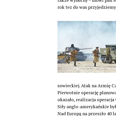
także wybuchy – mówi pan Mi
rok tez do was przyjedziemy
sowieckiej. Atak na Armię C
Pierwotnie operację planowan
okazało, realizacja operacj
Siły anglo-amerykańskie były
Nad Europą na przeszło 40 la