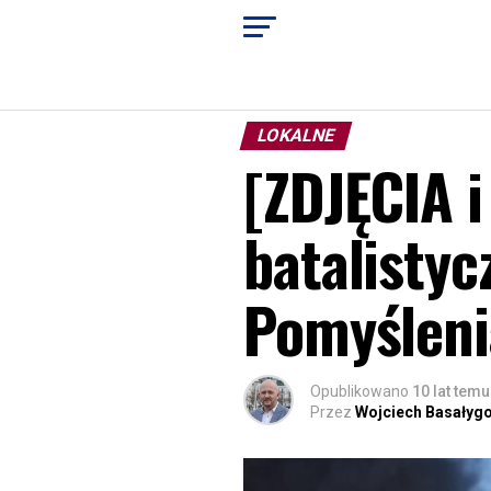
LOKALNE
[ZDJĘCIA i
batalistyc
Pomyśleni
Opublikowano
10 lat temu
Przez
Wojciech Basałyg