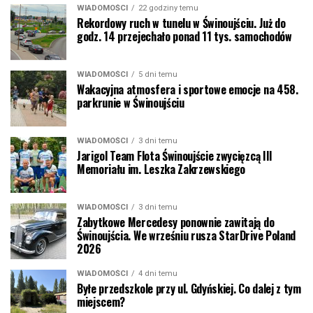
WIADOMOŚCI
22 godziny temu
Rekordowy ruch w tunelu w Świnoujściu. Już do
godz. 14 przejechało ponad 11 tys. samochodów
WIADOMOŚCI
5 dni temu
Wakacyjna atmosfera i sportowe emocje na 458.
parkrunie w Świnoujściu
WIADOMOŚCI
3 dni temu
Jarigol Team Flota Świnoujście zwycięzcą III
Memoriału im. Leszka Zakrzewskiego
WIADOMOŚCI
3 dni temu
Zabytkowe Mercedesy ponownie zawitają do
Świnoujścia. We wrześniu rusza StarDrive Poland
2026
WIADOMOŚCI
4 dni temu
Byłe przedszkole przy ul. Gdyńskiej. Co dalej z tym
miejscem?