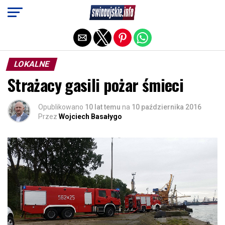
Exit mobile version
LOKALNE
Strażacy gasili pożar śmieci
Opublikowano
10 lat temu
na
10 października 2016
Przez
Wojciech Basałygo