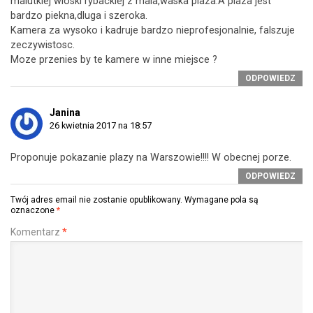
malutkiej wioski rybackiej z mala,waska plaza.A plaza jest
bardzo piekna,dluga i szeroka.
Kamera za wysoko i kadruje bardzo nieprofesjonalnie, falszuje
zeczywistosc.
Moze przenies by te kamere w inne miejsce ?
ODPOWIEDZ
Janina
26 kwietnia 2017 na 18:57
Proponuje pokazanie plazy na Warszowie!!!! W obecnej porze.
ODPOWIEDZ
Twój adres email nie zostanie opublikowany.
Wymagane pola są
oznaczone
*
Komentarz
*