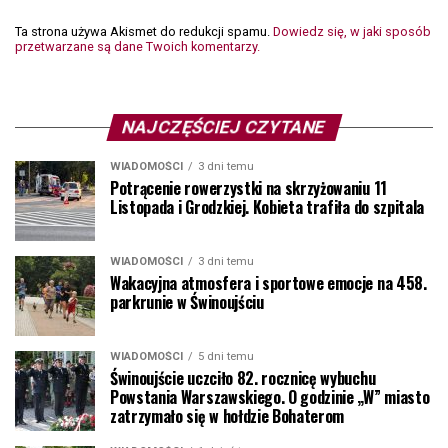
Ta strona używa Akismet do redukcji spamu.
Dowiedz się, w jaki sposób
przetwarzane są dane Twoich komentarzy.
NAJCZĘŚCIEJ CZYTANE
WIADOMOŚCI
3 dni temu
Potrącenie rowerzystki na skrzyżowaniu 11
Listopada i Grodzkiej. Kobieta trafiła do szpitala
WIADOMOŚCI
3 dni temu
Wakacyjna atmosfera i sportowe emocje na 458.
parkrunie w Świnoujściu
WIADOMOŚCI
5 dni temu
Świnoujście uczciło 82. rocznicę wybuchu
Powstania Warszawskiego. O godzinie „W” miasto
zatrzymało się w hołdzie Bohaterom