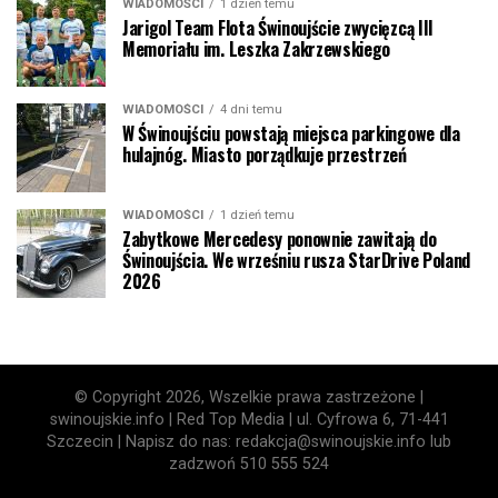
WIADOMOŚCI
1 dzień temu
Jarigol Team Flota Świnoujście zwycięzcą III
Memoriału im. Leszka Zakrzewskiego
WIADOMOŚCI
4 dni temu
W Świnoujściu powstają miejsca parkingowe dla
hulajnóg. Miasto porządkuje przestrzeń
WIADOMOŚCI
1 dzień temu
Zabytkowe Mercedesy ponownie zawitają do
Świnoujścia. We wrześniu rusza StarDrive Poland
2026
© Copyright 2026, Wszelkie prawa zastrzeżone |
swinoujskie.info | Red Top Media | ul. Cyfrowa 6, 71-441
Szczecin | Napisz do nas: redakcja@swinoujskie.info lub
zadzwoń 510 555 524