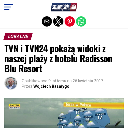
Exit mobile version
LOKALNE
TVN i TVN24 pokażą widoki z
naszej plaży z hotelu Radisson
Blu Resort
Opublikowano
9 lat temu
na
26 kwietnia 2017
Przez
Wojciech Basałygo