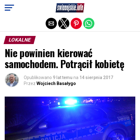
Exit mobile version
LOKALNE
Nie powinien kierować
samochodem. Potrącił kobietę
Opublikowano
9 lat temu
na
14 sierpnia 2017
Przez
Wojciech Basałygo