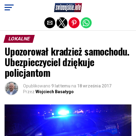
Exit mobile version
LOKALNE
Upozorował kradzież samochodu.
Ubezpieczyciel dziękuje
policjantom
Opublikowano
9 lat temu
na
18 września 2017
Przez
Wojciech Basałygo