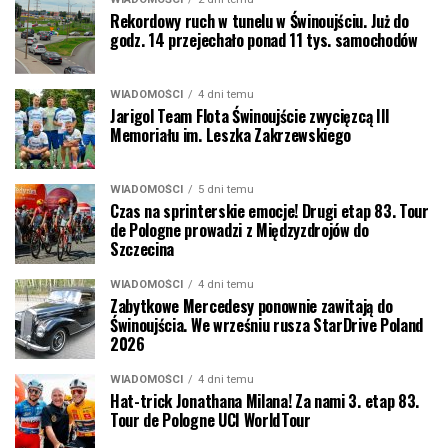
Rekordowy ruch w tunelu w Świnoujściu. Już do
godz. 14 przejechało ponad 11 tys. samochodów
WIADOMOŚCI
4 dni temu
Jarigol Team Flota Świnoujście zwycięzcą III
Memoriału im. Leszka Zakrzewskiego
WIADOMOŚCI
5 dni temu
Czas na sprinterskie emocje! Drugi etap 83. Tour
de Pologne prowadzi z Międzyzdrojów do
Szczecina
WIADOMOŚCI
4 dni temu
Zabytkowe Mercedesy ponownie zawitają do
Świnoujścia. We wrześniu rusza StarDrive Poland
2026
WIADOMOŚCI
4 dni temu
Hat-trick Jonathana Milana! Za nami 3. etap 83.
Tour de Pologne UCI WorldTour