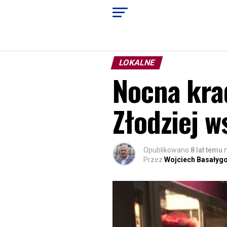
LOKALNE
Nocna krad
Złodziej w
Opublikowano
8 lat temu
Przez
Wojciech Basałyg