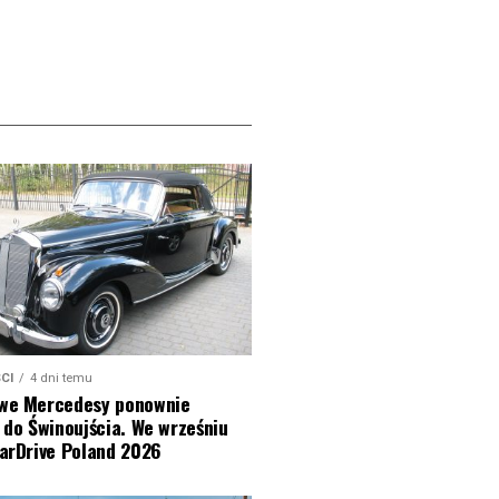
CI
4 dni temu
we Mercedesy ponownie
 do Świnoujścia. We wrześniu
tarDrive Poland 2026