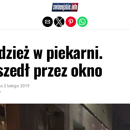
Exit mobile version
zież w piekarni.
szedł przez okno
na
2 lutego 2019
o