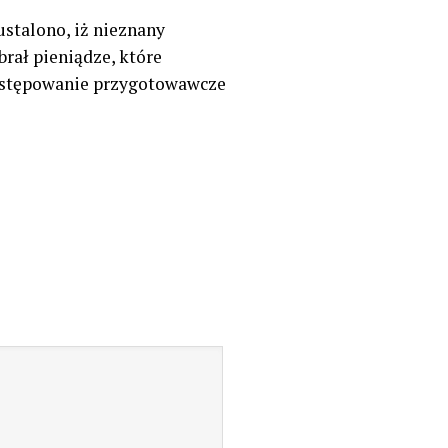
stalono, iż nieznany
rał pieniądze, które
 postępowanie przygotowawcze