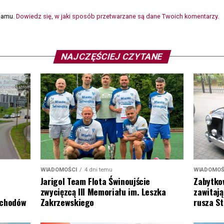
spamu.
Dowiedz się, w jaki sposób przetwarzane są dane Twoich komentarzy.
NAJCZĘŚCIEJ CZYTANE
WIADOMOŚCI
4 dni temu
WIADOMOŚ
Jarigol Team Flota Świnoujście
Zabytko
zwycięzcą III Memoriału im. Leszka
zawitają
Zakrzewskiego
ochodów
rusza S