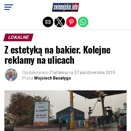
Exit mobile version
LOKALNE
Z estetyką na bakier. Kolejne
reklamy na ulicach
Opublikowano
7 lat temu
na
27 października 2019
Przez
Wojciech Basałygo