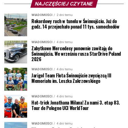
NAJCZĘŚCIEJ CZYTANE
WIADOMOŚCI
2 dni temu
Rekordowy ruch w tunelu w Świnoujściu. Już do
godz. 14 przejechało ponad 11 tys. samochodów
WIADOMOŚCI
4 dni temu
Zabytkowe Mercedesy ponownie zawitają do
Świnoujścia. We wrześniu rusza StarDrive Poland
2026
WIADOMOŚCI
4 dni temu
Jarigol Team Flota Świnoujście zwycięzcą III
Memoriału im. Leszka Zakrzewskiego
WIADOMOŚCI
4 dni temu
Hat-trick Jonathana Milana! Za nami 3. etap 83.
Tour de Pologne UCI WorldTour
WIADOMOŚCI
4 dni temu