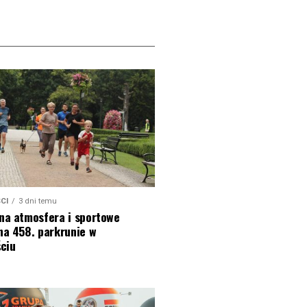
CI
3 dni temu
na atmosfera i sportowe
na 458. parkrunie w
ciu