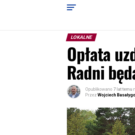
LOKALNE
Opłata uz
Radni będ
Opublikowano
7 lat temu
Przez
Wojciech Basałyg