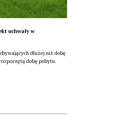
jekt uchwały w
zebywających dłużej niż dobę
rozpoczętą dobę pobytu.