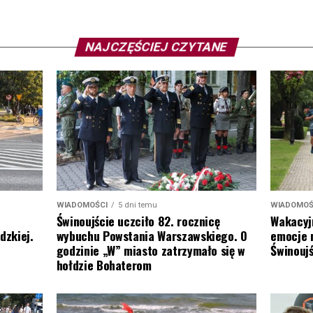
NAJCZĘŚCIEJ CZYTANE
WIADOMOŚ
WIADOMOŚCI
5 dni temu
Wakacyj
Świnoujście uczciło 82. rocznicę
emocje 
dzkiej.
wybuchu Powstania Warszawskiego. O
Świnoujś
godzinie „W” miasto zatrzymało się w
hołdzie Bohaterom