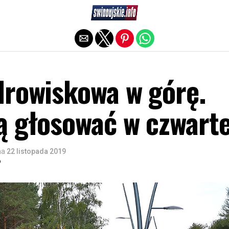
Exit mobile version
drowiskowa w górę.
ą głosować w czwart
na
22 listopada 2019
o