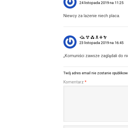
24 listopada 2019 na 11:25
Niewcy za lazenie niech placa.
ꘐ ꖜ ꗈ ꕧ ꔠ ꖟ
23 listopada 2019 na 16:45
„Komuniści zawsze zaglądali do ni
Twój adres email nie zostanie opublikow
Komentarz
*