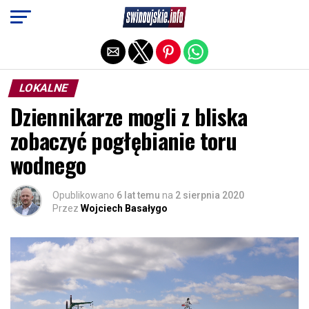
Exit mobile version
LOKALNE
Dziennikarze mogli z bliska
zobaczyć pogłębianie toru
wodnego
Opublikowano
6 lat temu
na
2 sierpnia 2020
Przez
Wojciech Basałygo