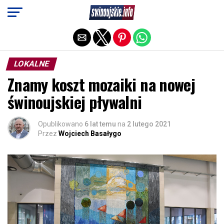
Exit mobile version
LOKALNE
Znamy koszt mozaiki na nowej
świnoujskiej pływalni
Opublikowano
6 lat temu
na
2 lutego 2021
Przez
Wojciech Basałygo