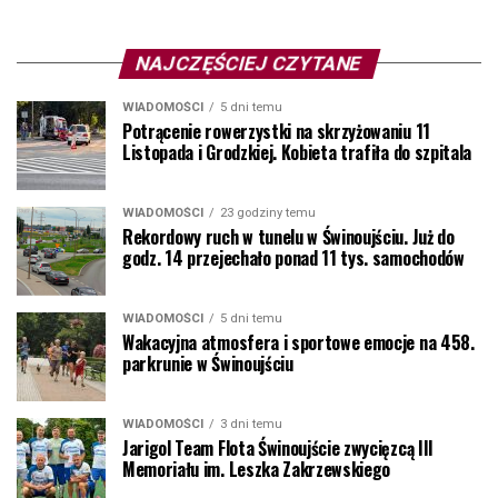
NAJCZĘŚCIEJ CZYTANE
WIADOMOŚCI
5 dni temu
Potrącenie rowerzystki na skrzyżowaniu 11
Listopada i Grodzkiej. Kobieta trafiła do szpitala
WIADOMOŚCI
23 godziny temu
Rekordowy ruch w tunelu w Świnoujściu. Już do
godz. 14 przejechało ponad 11 tys. samochodów
WIADOMOŚCI
5 dni temu
Wakacyjna atmosfera i sportowe emocje na 458.
parkrunie w Świnoujściu
WIADOMOŚCI
3 dni temu
Jarigol Team Flota Świnoujście zwycięzcą III
Memoriału im. Leszka Zakrzewskiego