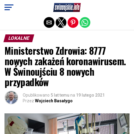
Exit mobile version
LOKALNE
Ministerstwo Zdrowia: 8777
nowych zakażeń koronawirusem.
W Świnoujściu 8 nowych
przypadków
Opublikowano
5 lat temu
na
19 lutego 2021
Przez
Wojciech Basałygo