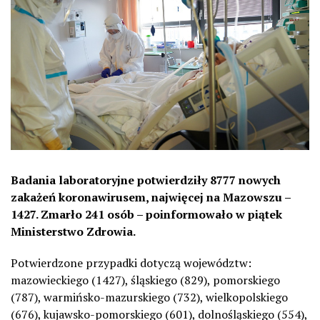
Badania laboratoryjne potwierdziły 8777 nowych
zakażeń koronawirusem, najwięcej na Mazowszu –
1427. Zmarło 241 osób – poinformowało w piątek
Ministerstwo Zdrowia.
Potwierdzone przypadki dotyczą województw:
mazowieckiego (1427), śląskiego (829), pomorskiego
(787), warmińsko-mazurskiego (732), wielkopolskiego
(676), kujawsko-pomorskiego (601), dolnośląskiego (554),