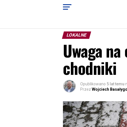
LOKALNE
Uwaga na o
chodniki
Opublikowano
5 lat temu
Przez
Wojciech Basałyg