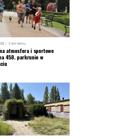
CI
3 dni temu
na atmosfera i sportowe
na 458. parkrunie w
ciu