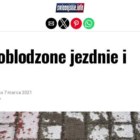
Exit mobile version
blodzone jezdnie i
na
7 marca 2021
o